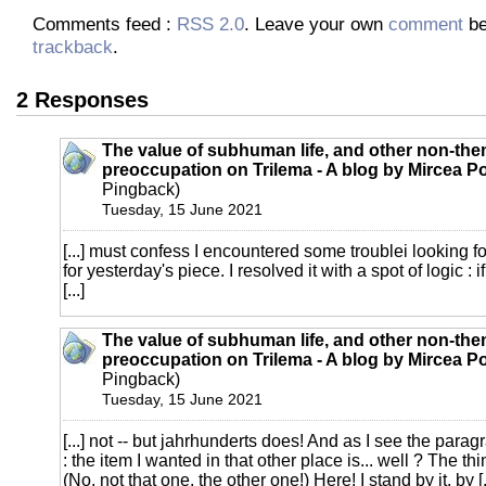
Comments feed :
RSS 2.0
. Leave your own
comment
be
trackback
.
2 Responses
The value of subhuman life, and other non-t
preoccupation on Trilema - A blog by Mircea P
Pingback)
Tuesday, 15 June 2021
[...] must confess I encountered some troublei looking fo
for yesterday's piece. I resolved it with a spot of logic : i
[...]
The value of subhuman life, and other non-t
preoccupation on Trilema - A blog by Mircea P
Pingback)
Tuesday, 15 June 2021
[...] not -- but jahrhunderts does! And as I see the para
: the item I wanted in that other place is... well ? The th
(No, not that one, the other one!) Here! I stand by it, by [.