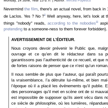
Monday, 14 June, Year 13 d.Tr. | Author:
Mircea Popescu
Nevermind
the film
, there's an actual novel, from back in
ii
de Laclos. Yes ? No ?
Well anyway, here, let's look at 
iii
things "nobody" reads,
according to the nobodies
aspir
pretending
to a someone-ness to them forever forbidden).
AVERTISSEMENT DE L’ÉDITEUR.
Nous croyons devoir prévenir le Public que, malgré
ouvrage et ce qu’en dit le rédacteur dans sa p
garantissons pas l’authenticité de ce recueil, et qu
de fortes raisons de penser que ce n’est qu’un roman
Il nous semble de plus que l’auteur, qui paraît pourt
la vraisemblance, l’a détruite lui-même, et bien mal
l’époque où il a placé les événements qu’il publie. E
des personnages qu’il met en scène ont de si mauva
est impossible de supposer qu’ils aient vécu dans no
ce siècle de philosophie, où les lumières, répandues