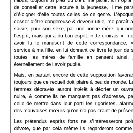
l’abus, toujours si près du bien, me paraît ici trop à 
de conseiller cette lecture à la jeunesse, il me para
d’éloigner d’elle toutes celles de ce genre. L’époque
cesser d’être dangereuse & devenir utile, me paraît a
saisie, pour son sexe, par une bonne mère, qui no
l’esprit, mais qui a du bon esprit. « Je croirais », me
avoir lu le manuscrit de cette correspondance, 
service à ma fille, en lui donnant ce livre le jour de
toutes les mères de famille en pensent ainsi, j
éternellement de l’avoir publié.
Mais, en partant encore de cette supposition favora
toujours que ce recueil doit plaire à peu de monde.
femmes dépravés auront intérêt à décrier un ouvra
nuire, & comme ils ne manquent pas d’adresse, peut
celle de mettre dans leur parti les rigoristes, alarm
des mauvaises mœurs qu’on n’a pas craint de présen
Les prétendus esprits forts ne s’intéresseront p
dévote, que par cela même ils regarderont comme