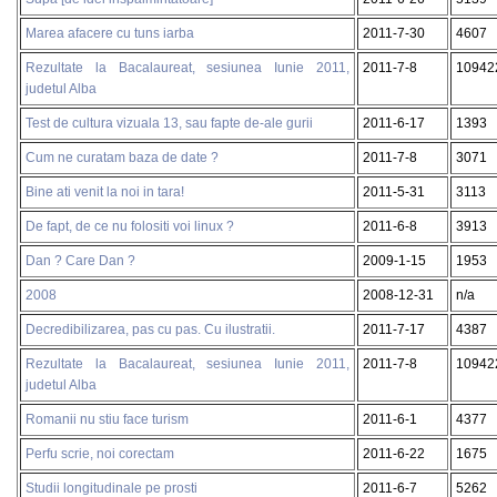
Marea afacere cu tuns iarba
2011-7-30
4607
Rezultate la Bacalaureat, sesiunea Iunie 2011,
2011-7-8
10942
judetul Alba
Test de cultura vizuala 13, sau fapte de-ale gurii
2011-6-17
1393
Cum ne curatam baza de date ?
2011-7-8
3071
Bine ati venit la noi in tara!
2011-5-31
3113
De fapt, de ce nu folositi voi linux ?
2011-6-8
3913
Dan ? Care Dan ?
2009-1-15
1953
2008
2008-12-31
n/a
Decredibilizarea, pas cu pas. Cu ilustratii.
2011-7-17
4387
Rezultate la Bacalaureat, sesiunea Iunie 2011,
2011-7-8
10942
judetul Alba
Romanii nu stiu face turism
2011-6-1
4377
Perfu scrie, noi corectam
2011-6-22
1675
Studii longitudinale pe prosti
2011-6-7
5262