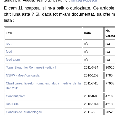
Sunday, 07 August, Year 3 d.Tr. | Author:
Mircea Popescu
E cam 11 noaptea, si m-a palit o curiozitate. Ce articol
citit luna asta ? Si, daca tot m-am documentat, sa oferim 
lista :
Nr.
Titlu
Data
carac
root
n/a
n/a
feed
n/a
n/a
feed atom
n/a
n/a
Topul Blogurilor Romanesti - editia III
2011-6-24
36510
NSFW - Mosu' cu joarda
2010-12-8
1785
Clasificarea liceelor romanesti dupa mediile de la
2011-7-11
77908
Bac 2011
Continut platit
2010-8-9
4716
Risul zilei...
2010-10-18
4213
Concurs de laudat blogeri
2011-7-6
2852