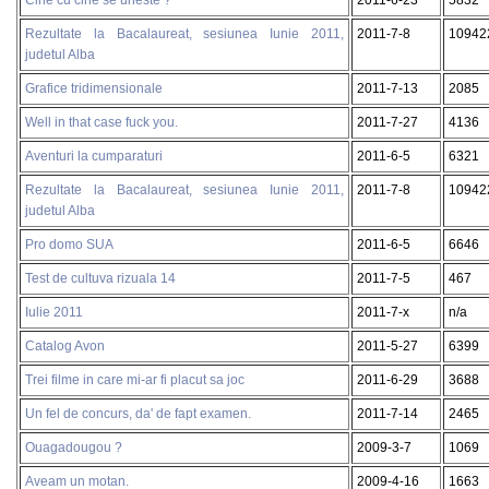
Rezultate la Bacalaureat, sesiunea Iunie 2011,
2011-7-8
10942
judetul Alba
Grafice tridimensionale
2011-7-13
2085
Well in that case fuck you.
2011-7-27
4136
Aventuri la cumparaturi
2011-6-5
6321
Rezultate la Bacalaureat, sesiunea Iunie 2011,
2011-7-8
10942
judetul Alba
Pro domo SUA
2011-6-5
6646
Test de cultuva rizuala 14
2011-7-5
467
Iulie 2011
2011-7-x
n/a
Catalog Avon
2011-5-27
6399
Trei filme in care mi-ar fi placut sa joc
2011-6-29
3688
Un fel de concurs, da' de fapt examen.
2011-7-14
2465
Ouagadougou ?
2009-3-7
1069
Aveam un motan.
2009-4-16
1663