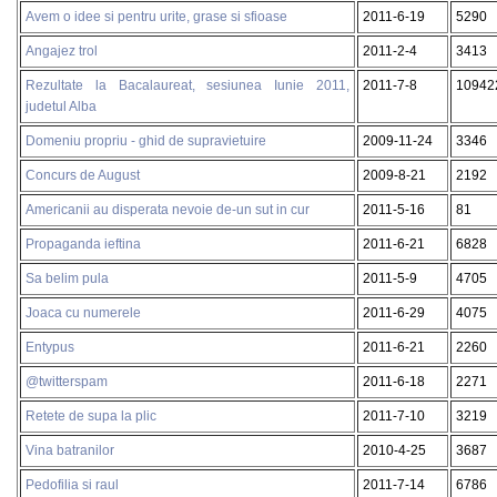
Avem o idee si pentru urite, grase si sfioase
2011-6-19
5290
Angajez trol
2011-2-4
3413
Rezultate la Bacalaureat, sesiunea Iunie 2011,
2011-7-8
10942
judetul Alba
Domeniu propriu - ghid de supravietuire
2009-11-24
3346
Concurs de August
2009-8-21
2192
Americanii au disperata nevoie de-un sut in cur
2011-5-16
81
Propaganda ieftina
2011-6-21
6828
Sa belim pula
2011-5-9
4705
Joaca cu numerele
2011-6-29
4075
Entypus
2011-6-21
2260
@twitterspam
2011-6-18
2271
Retete de supa la plic
2011-7-10
3219
Vina batranilor
2010-4-25
3687
Pedofilia si raul
2011-7-14
6786