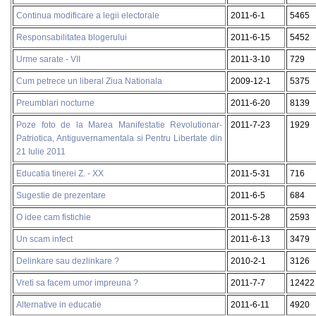
Continua modificare a legii electorale
2011-6-1
5465
Responsabilitatea blogerului
2011-6-15
5452
Urme sarate - VII
2011-3-10
729
Cum petrece un liberal Ziua Nationala
2009-12-1
5375
Preumblari nocturne
2011-6-20
8139
Poze foto de la Marea Manifestatie Revolutionar-
2011-7-23
1929
Patriotica, Antiguvernamentala si Pentru Libertate din
21 Iulie 2011
Educatia tinerei Z. - XX
2011-5-31
716
Sugestie de prezentare
2011-6-5
684
O idee cam fistichie
2011-5-28
2593
Un scam infect
2011-6-13
3479
Delinkare sau dezlinkare ?
2010-2-1
3126
Vreti sa facem umor impreuna ?
2011-7-7
12422
Alternative in educatie
2011-6-11
4920