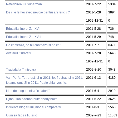
Nefericirea lui Superman
2011-7-22
5334
De cite femei aveti nevoie pentru a fi fericiti ?
2011-5-28
3894
1969-12-31
0
Educatia tinerei Z. - XVII
2011-5-28
736
Educatia tinerei Z. - XVIII
2011-5-29
748
Ce conteaza, ce nu conteaza si de ce ?
2011-7-7
6371
Avatarul Curatarii
2011-7-28
5643
1969-12-31
0
Traviata la Timisoara
2009-3-20
3048
Vali Perfu. Tot prost, si-n 2011, tot frustrat, si-n 2011,
2011-6-13
4180
tot amuzant. Si-n 2011. Poate chiar vesnic.
Idee de blog pe nisa "calatorii"
2011-6-4
2919
Djiboutian baobab butter body balm!
2011-6-22
3626
Influenta blogerului, model comparativ
2011-8-3
5566
Cum sa fac sa fiu si io
2009-7-23
11089