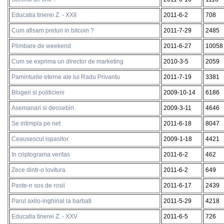
Educatia tinerei Z. - XXII
2011-6-2
708
Cum afisam preturi in bitcoin ?
2011-7-29
2485
Plimbare de weekend
2011-6-27
10058
Cum se exprima un director de marketing
2010-3-5
2059
Paminturile eterne ale lui Radu Privantu
2011-7-19
3381
Blogeri si politicieni
2009-10-14
6186
Asemanari si deosebiri.
2009-3-11
4646
Se intimpla pe net
2011-6-18
8047
Ceausescul ispasitor.
2009-1-18
4421
In criptograma veritas
2011-6-2
462
Zece dintr-o lovitura
2011-6-2
649
Paste-n sos de rosii
2011-6-17
2439
Parul axilo-inghinal la barbati
2011-5-29
4218
Educatia tinerei Z. - XXV
2011-6-5
726