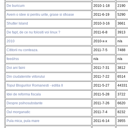
De buricum
2010-1-18
2190
Avem o idee si pentru urite, grase si sfioase
2011-6-19
5290
Shutter Island
2010-3-16
3661
De fapt, de ce nu folositi voi linux ?
2011-6-8
3913
2010
2010-x-x
n/a
Cititorii nu conteaza.
2011-7-5
7488
feed/rss
n/a
n/a
Doi ani faini
2011-7-31
3812
Din ciudateniile viitorului
2011-7-22
6514
Topul Blogurilor Romanesti - editia II
2011-5-27
44331
Idei de reforma fiscala
2011-5-28
3722
Despre psihosubstante
2011-7-26
6620
Oul morganatic
2011-7-4
8232
Pula mica, pula mare
2011-6-14
3955