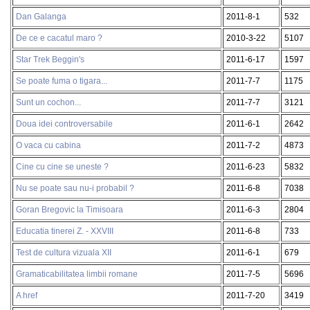
Dan Galanga
2011-8-1
532
De ce e cacatul maro ?
2010-3-22
5107
Star Trek Beggin's
2011-6-17
1597
Se poate fuma o tigara...
2011-7-7
1175
Sunt un cochon...
2011-7-7
3121
Doua idei controversabile
2011-6-1
2642
O vaca cu cabina
2011-7-2
4873
Cine cu cine se uneste ?
2011-6-23
5832
Nu se poate sau nu-i probabil ?
2011-6-8
7038
Goran Bregovic la Timisoara
2011-6-3
2804
Educatia tinerei Z. - XXVIII
2011-6-8
733
Test de cultura vizuala XII
2011-6-1
679
Gramaticabilitatea limbii romane
2011-7-5
5696
A href
2011-7-20
3419