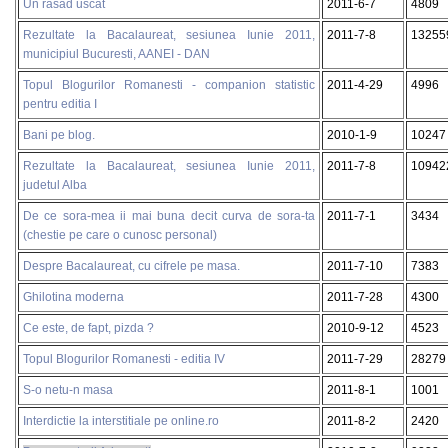
Un rasad uscat
2011-6-7
4809
Rezultate la Bacalaureat, sesiunea Iunie 2011,
2011-7-8
13255
municipiul Bucuresti, AANEI - DAN
Topul Blogurilor Romanesti - companion statistic
2011-4-29
4996
pentru editia I
Bani pe blog.
2010-1-9
10247
Rezultate la Bacalaureat, sesiunea Iunie 2011,
2011-7-8
10942
judetul Alba
De ce sora-mea ii mai buna decit curva de sora-ta
2011-7-1
3434
(chestie pe care o cunosc personal)
Despre Bacalaureat, cu cifrele pe masa.
2011-7-10
7383
Ghilotina moderna
2011-7-28
4300
Ce este, de fapt, pizda ?
2010-9-12
4523
Topul Blogurilor Romanesti - editia IV
2011-7-29
28279
S-o netu-n masa
2011-8-1
1001
Interdictie la interstitiale pe online.ro
2011-8-2
2420