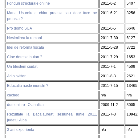
Fonduri structurale online
2011-6-2
5407
Marta Usurelu e chiar proasta sau doar face pe
2011-6-21
3256
proasta ?
Pro domo SUA
2011-6-5
6646
Nesimtirea la romani
2011-7-30
6127
Idei de reforma fiscala
2011-5-28
3722
Cine doreste buton ?
2011-7-29
1653
Un blestem ciudat.
2011-7-1
4509
Adio twitter
2011-8-3
2621
Educatia naste monstri ?
2011-7-15
13465
cached
n/a
n/a
domenii.ro : O analiza.
2009-11-2
3005
Rezultate la Bacalaureat, sesiunea Iunie 2011,
2011-7-8
10942
judetul Alba
3 ani experienta
n/a
n/a