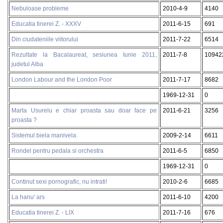
Nebuloase probleme
2010-4-9
4140
Educatia tinerei Z. - XXXV
2011-6-15
691
Din ciudateniile viitorului
2011-7-22
6514
Rezultate la Bacalaureat, sesiunea Iunie 2011,
2011-7-8
10942
judetul Alba
London Labour and the London Poor
2011-7-17
8682
1969-12-31
0
Marta Usurelu e chiar proasta sau doar face pe
2011-6-21
3256
proasta ?
Sistemul biela manivela.
2009-2-14
6611
Rondel pentru pedala si orchestra
2011-6-5
6850
1969-12-31
0
Continut sexi pornografic, nu intrati!
2010-2-6
6685
La hanu' ars
2011-6-10
4200
Educatia tinerei Z. - LIX
2011-7-16
676