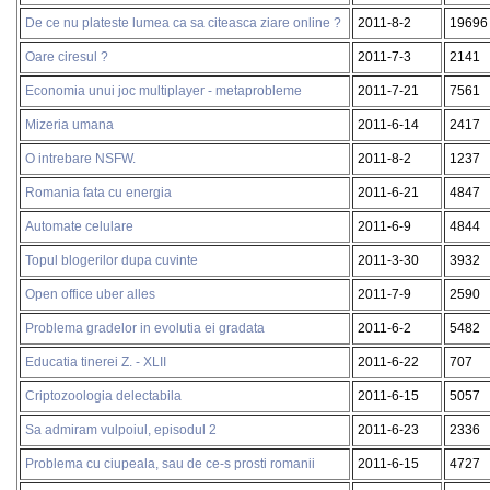
De ce nu plateste lumea ca sa citeasca ziare online ?
2011-8-2
19696
Oare ciresul ?
2011-7-3
2141
Economia unui joc multiplayer - metaprobleme
2011-7-21
7561
Mizeria umana
2011-6-14
2417
O intrebare NSFW.
2011-8-2
1237
Romania fata cu energia
2011-6-21
4847
Automate celulare
2011-6-9
4844
Topul blogerilor dupa cuvinte
2011-3-30
3932
Open office uber alles
2011-7-9
2590
Problema gradelor in evolutia ei gradata
2011-6-2
5482
Educatia tinerei Z. - XLII
2011-6-22
707
Criptozoologia delectabila
2011-6-15
5057
Sa admiram vulpoiul, episodul 2
2011-6-23
2336
Problema cu ciupeala, sau de ce-s prosti romanii
2011-6-15
4727