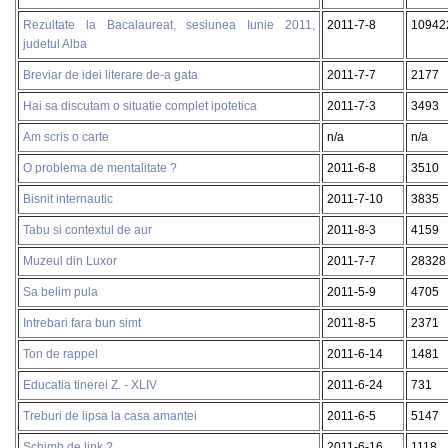
Rezultate la Bacalaureat, sesiunea Iunie 2011,
2011-7-8
10942
judetul Alba
Breviar de idei literare de-a gata
2011-7-7
2177
Hai sa discutam o situatie complet ipotetica
2011-7-3
3493
Am scris o carte
n/a
n/a
O problema de mentalitate ?
2011-6-8
3510
Bisnit internautic
2011-7-10
3835
Tabu si contextul de aur
2011-8-3
4159
Muzeul din Luxor
2011-7-7
28328
Sa belim pula
2011-5-9
4705
Intrebari fara bun simt
2011-8-5
2371
Ton de rappel
2011-6-14
1481
Educatia tinerei Z. - XLIV
2011-6-24
731
Treburi de lipsa la casa amantei
2011-6-5
5147
Schimb de link ?
2011-6-16
1118