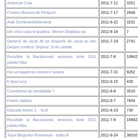
American Cola
2011-7-12
3251
Charles Maurice de Perigord
2011-7-17
2846
Arde Dumbravita!!eleventy
2011-6-22
3231
Din ciclul casa-si-gradina : Meisor (Digitalia sp)
2011-6-18
7
Oamenii de cacat de pe blogurile de cacat au idei.
2011-7-19
2741
Despre continut. Original. Si de calitate.
Rezultate la Bacalaureat, sesiunea Iunie 2011,
2011-7-8
10942
judetul Alba
Hai sa bagam pe cineva in seama
2011-7-31
9262
E lipsa luna
2011-6-15
430
O problema de mentalitate ?
2011-6-8
3510
Fraierii statului
2011-6-7
7654
Educatia tinerei Z. - XLIII
2011-6-23
730
Rezultate la Bacalaureat, sesiunea Iunie 2011,
2011-7-8
10942
judetul Alba
Topul Blogurilor Romanesti - editia III
2011-6-24
36510