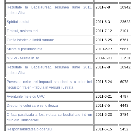
Rezultate la Bacalaureat, sesiunea Iunie 2011,
2011-7-8
10942
judetul Alba
Spiritul locului
2011-6-3
23623
Timisul, rusinea tarii
2011-7-12
2101
Grafia istorica a limbii romane
2011-6-25
6761
Stiinta si pseudostiinta
2010-2-27
5667
NSFW - Muiste in .ro
2009-1-31
11213
Rezultate la Bacalaureat, sesiunea Iunie 2011,
2011-7-8
10942
judetul Alba
Povestea celor trei imparati smecheri si a celor trei
2011-5-24
6078
negustori fraieri - fabula in versuri ilustrata
Aventurile mele cu UPC
2011-6-21
4797
Drepturile celui care se fofileaza
2011-7-5
4443
O fata paralizata a fost violata cu bestialitate intr-un
2011-6-23
3784
club din Timisoara!!!
Responsabilitatea blogerului
2011-6-15
5452