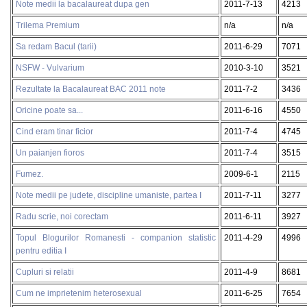
Note medii la bacalaureat dupa gen
2011-7-13
4213
Trilema Premium
n/a
n/a
Sa redam Bacul (tarii)
2011-6-29
7071
NSFW - Vulvarium
2010-3-10
3521
Rezultate la Bacalaureat BAC 2011 note
2011-7-2
3436
Oricine poate sa...
2011-6-16
4550
Cind eram tinar ficior
2011-7-4
4745
Un paianjen fioros
2011-7-4
3515
Fumez.
2009-6-1
2115
Note medii pe judete, discipline umaniste, partea I
2011-7-11
3277
Radu scrie, noi corectam
2011-6-11
3927
Topul Blogurilor Romanesti - companion statistic
2011-4-29
4996
pentru editia I
Cupluri si relatii
2011-4-9
8681
Cum ne imprietenim heterosexual
2011-6-25
7654