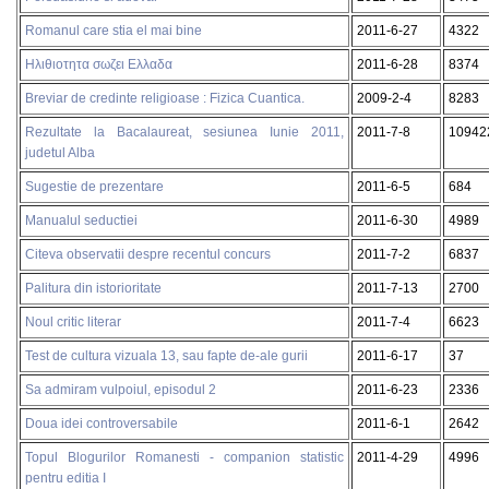
Romanul care stia el mai bine
2011-6-27
4322
Ηλιθιοτητα σωζει Ελλαδα
2011-6-28
8374
Breviar de credinte religioase : Fizica Cuantica.
2009-2-4
8283
Rezultate la Bacalaureat, sesiunea Iunie 2011,
2011-7-8
10942
judetul Alba
Sugestie de prezentare
2011-6-5
684
Manualul seductiei
2011-6-30
4989
Citeva observatii despre recentul concurs
2011-7-2
6837
Palitura din istorioritate
2011-7-13
2700
Noul critic literar
2011-7-4
6623
Test de cultura vizuala 13, sau fapte de-ale gurii
2011-6-17
37
Sa admiram vulpoiul, episodul 2
2011-6-23
2336
Doua idei controversabile
2011-6-1
2642
Topul Blogurilor Romanesti - companion statistic
2011-4-29
4996
pentru editia I