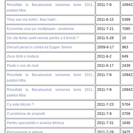
Rezultate la Bacalaureat, sesiunea Iunie 2011,
2011-7-8
10942
judetul Alba
They see me trollin', they hatin'...
2011-6-15
5399
Economia unui joc multiplayer - probleme
2011-7-21
7095
De cite femei aveti nevoie pentru a fi fericiti ?
2011-5-28
10
Denunt penal in contra lui Eugen Simion
2009-6-17
963
Zece dintr-o lovitura
2011-6-2
649
Paste-n sos de rosii
2011-6-17
2439
Rezultate la Bacalaureat, sesiunea Iunie 2011,
2011-7-8
10942
judetul Alba
Rezultate la Bacalaureat, sesiunea Iunie 2011,
2011-7-8
10942
judetul Alba
Ce este bitcoin ?
2011-7-23
5704
O problema de proportii
2011-7-9
3709
Pentru specialistii-n analiza tehnica
2011-7-31
1648
Persuasiune si adevar
2011-7-28
3475