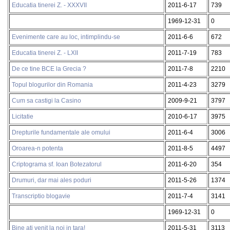
Educatia tinerei Z. - XXXVII
2011-6-17
739
1969-12-31
0
Evenimente care au loc, intimplindu-se
2011-6-6
672
Educatia tinerei Z. - LXII
2011-7-19
783
De ce tine BCE la Grecia ?
2011-7-8
2210
Topul blogurilor din Romania
2011-4-23
3279
Cum sa castigi la Casino
2009-9-21
3797
Licitatie
2010-6-17
3975
Drepturile fundamentale ale omului
2011-6-4
3006
Oroarea-n potenta
2011-8-5
4497
Criptograma sf. Ioan Botezatorul
2011-6-20
354
Drumuri, dar mai ales poduri
2011-5-26
1374
Transcriptio blogavie
2011-7-4
3141
1969-12-31
0
Bine ati venit la noi in tara!
2011-5-31
3113