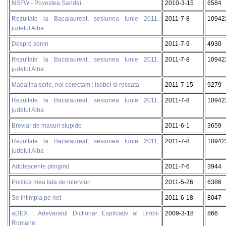
NSFW - Povestea Sandei
2010-3-15
6584
Rezultate la Bacalaureat, sesiunea Iunie 2011,
2011-7-8
10942
judetul Alba
Despre somn
2011-7-9
4930
Rezultate la Bacalaureat, sesiunea Iunie 2011,
2011-7-8
10942
judetul Alba
Madalina scrie, noi corectam : Isobel si roscata
2011-7-15
9279
Rezultate la Bacalaureat, sesiunea Iunie 2011,
2011-7-8
10942
judetul Alba
Breviar de masuri stupide
2011-6-1
3659
Rezultate la Bacalaureat, sesiunea Iunie 2011,
2011-7-8
10942
judetul Alba
Adolescente plingind
2011-7-6
3944
Politica mea fata de interviuri
2011-5-26
6386
Se intimpla pe net
2011-6-18
8047
aDEX : Adevaratul Dictionar Explicativ al Limbii
2009-3-18
866
Romane