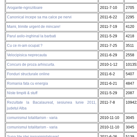
Arogante-ngrozitoare
2011-7-10
2705
Canonical incepe sa ma calce pe nervi
2011-6-22
2295
Mami, trimite urgent de mincare!
2011-7-19
4120
Parul axilo-inghinal la barbati
2011-5-29
4218
Cu ce m-am ocupat ?
2011-7-25
3511
Velocipisica neprecauta
2011-6-29
2558
Concurs de proza arhiscurta.
2010-1-12
10135
Fonduri structurale online
2011-6-2
5407
Romania fata cu energia
2011-6-21
4847
Niste timpiti & stuff
2011-5-29
2087
Rezultate la Bacalaureat, sesiunea Iunie 2011,
2011-7-8
10942
judetul Alba
comunismul totalitarism - varia
2010-11-10
3045
comunismul totalitarism - varia
2010-11-10
3045
Supa [de idei inspaimintatoare]
2011-6-26
5139