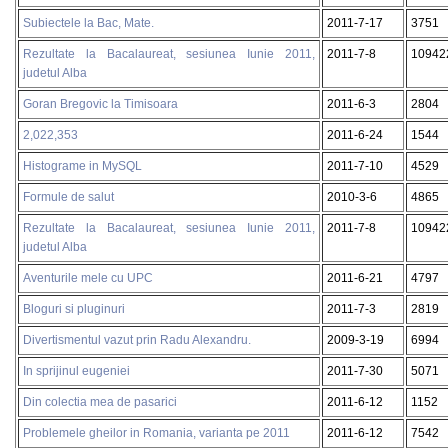
Subiectele la Bac, Mate.
2011-7-17
3751
Rezultate la Bacalaureat, sesiunea Iunie 2011,
2011-7-8
10942
judetul Alba
Goran Bregovic la Timisoara
2011-6-3
2804
2,022,353
2011-6-24
1544
Histograme in MySQL
2011-7-10
4529
Formule de salut
2010-3-6
4865
Rezultate la Bacalaureat, sesiunea Iunie 2011,
2011-7-8
10942
judetul Alba
Aventurile mele cu UPC
2011-6-21
4797
Bloguri si pluginuri
2011-7-3
2819
Divertismentul vazut prin Radu Alexandru.
2009-3-19
6994
In sprijinul eugeniei
2011-7-30
5071
Din colectia mea de pasarici
2011-6-12
1152
Problemele gheilor in Romania, varianta pe 2011
2011-6-12
7542