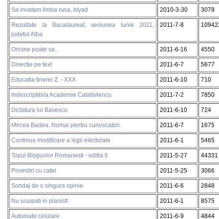
Sa invatam limba rusa, blyad
2010-3-30
3079
Rezultate la Bacalaureat, sesiunea Iunie 2011,
2011-7-8
10942
judetul Alba
Oricine poate sa...
2011-6-16
4550
Disectie pe text
2011-6-7
5677
Educatia tinerei Z. - XXX
2011-6-10
710
Indescriptibila Academie Catafailencu
2011-7-2
7850
Dictatura lui Basescu
2011-6-10
724
Mircea Badea. Numai pentru cunoscatori.
2011-6-7
1675
Continua modificare a legii electorale
2011-6-1
5465
Topul Blogurilor Romanesti - editia II
2011-5-27
44331
Povestiri cu catei
2011-5-25
3066
Sondaj de o singura opinie
2011-6-6
2848
Nu scuipati in pianist!
2011-6-1
8575
Automate celulare
2011-6-9
4844