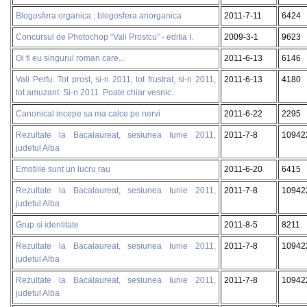
Blogosfera organica ; blogosfera anorganica
2011-7-11
6424
Concursul de Photochop “Vali Prostcu” - editia I.
2009-3-1
9623
Oi fi eu singurul roman care...
2011-6-13
6146
Vali Perfu. Tot prost, si-n 2011, tot frustrat, si-n 2011,
2011-6-13
4180
tot amuzant. Si-n 2011. Poate chiar vesnic.
Canonical incepe sa ma calce pe nervi
2011-6-22
2295
Rezultate la Bacalaureat, sesiunea Iunie 2011,
2011-7-8
10942
judetul Alba
Emotiile sunt un lucru rau
2011-6-20
6415
Rezultate la Bacalaureat, sesiunea Iunie 2011,
2011-7-8
10942
judetul Alba
Grup si identitate
2011-8-5
8211
Rezultate la Bacalaureat, sesiunea Iunie 2011,
2011-7-8
10942
judetul Alba
Rezultate la Bacalaureat, sesiunea Iunie 2011,
2011-7-8
10942
judetul Alba