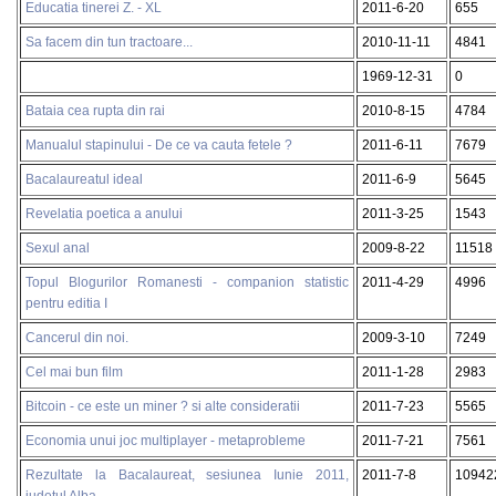
Educatia tinerei Z. - XL
2011-6-20
655
Sa facem din tun tractoare...
2010-11-11
4841
1969-12-31
0
Bataia cea rupta din rai
2010-8-15
4784
Manualul stapinului - De ce va cauta fetele ?
2011-6-11
7679
Bacalaureatul ideal
2011-6-9
5645
Revelatia poetica a anului
2011-3-25
1543
Sexul anal
2009-8-22
11518
Topul Blogurilor Romanesti - companion statistic
2011-4-29
4996
pentru editia I
Cancerul din noi.
2009-3-10
7249
Cel mai bun film
2011-1-28
2983
Bitcoin - ce este un miner ? si alte consideratii
2011-7-23
5565
Economia unui joc multiplayer - metaprobleme
2011-7-21
7561
Rezultate la Bacalaureat, sesiunea Iunie 2011,
2011-7-8
10942
judetul Alba