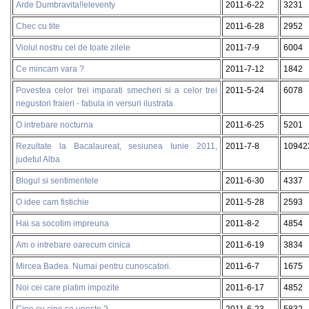
Arde Dumbravita!!eleventy
2011-6-22
3231
Chec cu tite
2011-6-28
2952
Violul nostru cel de toate zilele
2011-7-9
6004
Ce mincam vara ?
2011-7-12
1842
Povestea celor trei imparati smecheri si a celor trei
2011-5-24
6078
negustori fraieri - fabula in versuri ilustrata
O intrebare nocturna
2011-6-25
5201
Rezultate la Bacalaureat, sesiunea Iunie 2011,
2011-7-8
10942
judetul Alba
Blogul si sentimentele
2011-6-30
4337
O idee cam fistichie
2011-5-28
2593
Hai sa socotim impreuna
2011-8-2
4854
Am o intrebare oarecum cinica
2011-6-19
3834
Mircea Badea. Numai pentru cunoscatori.
2011-6-7
1675
Noi cei care platim impozite
2011-6-17
4852
Cine cu cine se uneste ?
2011-6-23
5832