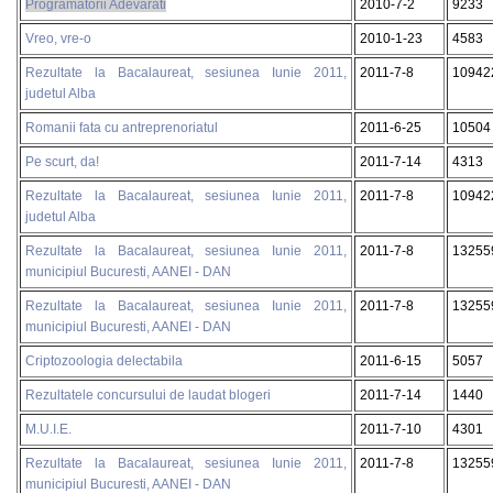
Programatorii Adevarati
2010-7-2
9233
Vreo, vre-o
2010-1-23
4583
Rezultate la Bacalaureat, sesiunea Iunie 2011,
2011-7-8
10942
judetul Alba
Romanii fata cu antreprenoriatul
2011-6-25
10504
Pe scurt, da!
2011-7-14
4313
Rezultate la Bacalaureat, sesiunea Iunie 2011,
2011-7-8
10942
judetul Alba
Rezultate la Bacalaureat, sesiunea Iunie 2011,
2011-7-8
13255
municipiul Bucuresti, AANEI - DAN
Rezultate la Bacalaureat, sesiunea Iunie 2011,
2011-7-8
13255
municipiul Bucuresti, AANEI - DAN
Criptozoologia delectabila
2011-6-15
5057
Rezultatele concursului de laudat blogeri
2011-7-14
1440
M.U.I.E.
2011-7-10
4301
Rezultate la Bacalaureat, sesiunea Iunie 2011,
2011-7-8
13255
municipiul Bucuresti, AANEI - DAN