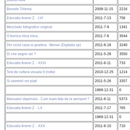
Bursele Trilema
2009-11-15
2216
Educatia tinerei Z. - LVI
2011-7-13
756
Mezclado fotografico original
2011-7-9
1341
O furnica mica mica...
2011-7-6
3544
Din ciclul casa-si-gradina : Meisor (Digitalia sp)
2011-6-18
3240
Di che segno sei ?
2011-5-28
3550
Educatia tinerei Z. - XXXI
2011-6-11
733
Test de cultura vizuala 9 (nsfw)
2010-12-25
1214
Si oamenii vor plati
2011-5-26
3357
1969-12-31
0
Manualul stapinului - Cum luam fata de la aeroport ?
2011-6-11
5373
Educatia tinerei Z. - LX
2011-7-17
765
1969-12-31
0
Educatia tinerei Z. - XXX
2011-6-10
710