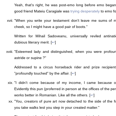
Yeah, that's right, he was post-emo long before emo began.
good friend Mateiu Caragiale was
trying desperately
to emo for
"When you write your testament don't leave me sums of 
cheek, so I might have a good pair of boots."
Written for Mihail Sadoveanu, universally reviled antinati
dubious literary merit. [
↩
]
"Esteemed lady and distinguished, when you were profou
astride or supine ?"
Addressed to a circus horseback rider and prize recipien
"profoundly touched" by the affair. [
↩
]
"I didn't come because of my income, I came because o
Evidently this pun (proferred in person at the offices of the per
works better in Romanian. Like all the others. [
↩
]
"You, creators of pure art now detached to the side of the f
you take walks lest you step in your created matter."