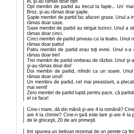
ei, şi-au rămas doar opt!
Opt membri de partid au trecut la fapte... Un' ma
Broz, şi-au rămas doar şapte.
Şapte membri de partid fac afaceri grase. Unul a in
rămas doar sase.
Sase membri de partid au strigat lozinci. Unul a stri
rămas doar cinci.
Cinci membri de partid priveau ca la teatru. Unul n
rămas doar patru!
Patru membri de partid erau toţi evrei. Unul s-a 
rămas doar trei!
Trei membri de partid vorbeau de război. Unul şi-
şi-au rămas doar doi!
Doi membri de partid, mîndri ca un soare. Unul 
rămas doar unul!
Un membru de partid, cel mai preaslavit, a plecat
mai venit!
Zero membri de partid luptă pentru pace, că partidu
el ce face!
Cine-i mare, dă din mână şi-are 4 la română? Cine
are 4 la chimie? Cine-n ţară este tare şi-are 4 la 
de le ghiceşti, 20 de ani primeşti.
Imi spunea un betivan rezemat de un perete ca fe