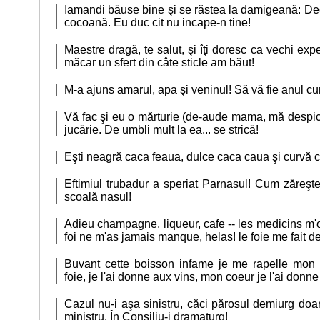
Iamandi băuse bine şi se răstea la damigeană: De
cocoană. Eu duc cit nu incape-n tine!
Maestre dragă, te salut, şi îţi doresc ca vechi expe
măcar un sfert din câte sticle am băut!
M-a ajuns amarul, apa şi veninul! Să vă fie anul cum 
Vă fac şi eu o mărturie (de-aude mama, mă despică
jucărie. De umbli mult la ea... se strică!
Eşti neagră caca feaua, dulce caca caua şi curvă 
Eftimiul trubadur a speriat Parnasul! Cum zăreşte
scoală nasul!
Adieu champagne, liqueur, cafe -- les medicins m'o
foi ne m'as jamais manque, helas! le foie me fait de
Buvant cette boisson infame je me rapelle mon 
foie, je l'ai donne aux vins, mon coeur je l'ai don
Cazul nu-i aşa sinistru, căci părosul demiurg doa
ministru. În Consiliu-i dramaturg!