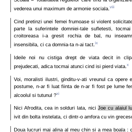
viii
vederea unui maximum de armonie sociala.
Cind pretinzi unei femei frumoase si violent solicitat
parte la suferintele domniei-tale sufletesti, tocma
croitoreasa i-a gresit rochia de bal, nu insea
ix
insensibila, ci ca domnia-ta n-ai tact.
Ideile noi nu cistiga drept de viata decit in cli
x
prejudecati, adica tocmai atunci cind isi pierd viata.
Voi, moralisti ilustri, ginditu-v-ati vreunul ca opere
postume, n-ar fi luat fiinta de n-ar fi fost pe lume 
xi
alcoolul si tutunul ?
Nici Afrodita, cea in solduri lata, nici
Joe cu alaiul l
ivit din bolta instelata, ci dintr-o amfora cu vin greces
Doua lucruri mai alina al meu chin si a mea boala :