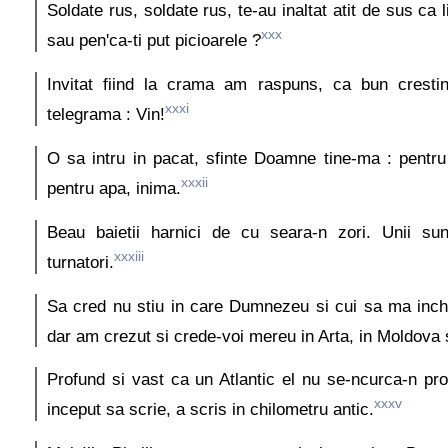
Soldate rus, soldate rus, te-au inaltat atit de sus ca 
xxx
sau pen'ca-ti put picioarele ?
Invitat fiind la crama am raspuns, ca bun crestin,
xxxi
telegrama : Vin!
O sa intru in pacat, sfinte Doamne tine-ma : pentru
xxxii
pentru apa, inima.
Beau baietii harnici de cu seara-n zori. Unii sunt
xxxiii
turnatori.
Sa cred nu stiu in care Dumnezeu si cui sa ma inch
dar am crezut si crede-voi mereu in Arta, in Moldova 
Profund si vast ca un Atlantic el nu se-ncurca-n p
xxxv
inceput sa scrie, a scris in chilometru antic.