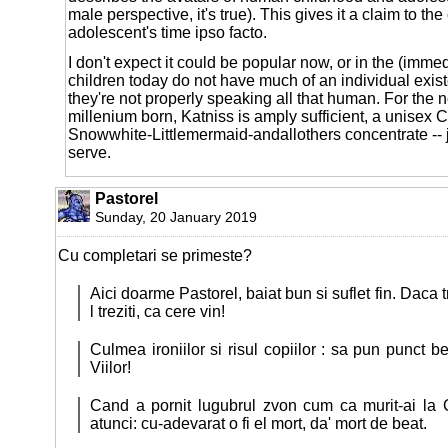
male perspective, it's true). This gives it a claim to the
adolescent's time ipso facto.
I don't expect it could be popular now, or in the (imme
children today do not have much of an individual exi
they're not properly speaking all that human. For the 
millenium born, Katniss is amply sufficient, a unisex C
Snowwhite-Littlemermaid-andallothers concentrate -- j
serve.
Pastorel
Sunday, 20 January 2019
Cu completari se primeste?
Aici doarme Pastorel, baiat bun si suflet fin. Daca tr
l treziti, ca cere vin!
Culmea ironiilor si risul copiilor : sa pun punct b
Viilor!
Cand a pornit lugubrul zvon cum ca murit-ai la 
atunci: cu-adevarat o fi el mort, da' mort de beat.