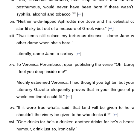
posthumous, would never have been born if there wasn'
syphilis, alcohol and tobacco ?" [
↩
]
"Neither wide-hipped Aphrodite nor Jove and his celestial 
star-lit sky but out of a measure of Greek wine." [
↩
]
"Two items still solace my torturous disease : dame Jane w
other dame when she's bare."
Literally, dame Jane, a carboy. [
↩
]
To Veronica Porumbacu, upon publishing the verse "Oh, Europe
I feel you deep inside me!"
Muchly esteemed Veronica, I had thought you tighter, but your
Literarry Gazette eloquently proves that in your thingee o
whole continent could fit." [
↩
]
"If it were true what's said, that land will be given to he
shouldn't the vinery be given to he who drinks it ?" [
↩
]
"One drinks for he's a drinker, another drinks for he's a bea
humour, drink just so, ironically."