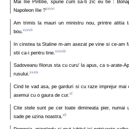
Mai Ilie Pintilie, spune cum sa-ti zic eu tie : Bonap
xxxvi
Napoleon Ilie ?
Am trimis la mauri un ministru nou, printre atitia t
xxxvii
bou.
In cinstea ta Staline m-am asezat pe vine si ce-am 
xxxviii
stii ca-i pentru tine.
Sadoveanu filorus sta cu curu' la apus, ca s-arate-Ap
xxxix
rusului.
Cind te vad asa, pe garduri si cu raze imprejur mai 
xl
asemui cu o gaura de cur.
Cite stele sunt pe cer toate dimineata pier, numai
xli
sade pe uzina noastra.
Pompeia, mingiindu-si mut iubitul isi potriveste salba