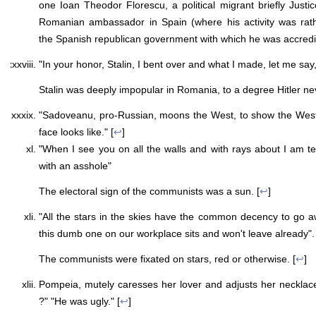
one Ioan Theodor Florescu, a political migrant briefly Justi
Romanian ambassador in Spain (where his activity was rat
the Spanish republican government with which he was accredit
"In your honor, Stalin, I bent over and what I made, let me say, 
Stalin was deeply impopular in Romania, to a degree Hitler n
"Sadoveanu, pro-Russian, moons the West, to show the Wes
face looks like." [
↩
]
"When I see you on all the walls and with rays about I am 
with an asshole"
The electoral sign of the communists was a sun. [
↩
]
"All the stars in the skies have the common decency to go a
this dumb one on our workplace sits and won't leave already".
The communists were fixated on stars, red or otherwise. [
↩
]
Pompeia, mutely caresses her lover and adjusts her necklace
?" "He was ugly." [
↩
]