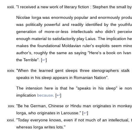
"I received a new work of literary fiction : Stephen the small b
Nicolae Iorga was enormously popular and enormously produc
was politically powerful and readily identified by the youthf
generation of more-or-less intellectuals who didn't percei
enough material to satisfactorily play Laius. The implication her
makes the foundational Moldavian ruler's exploits seem min
author's, roughly the same as saying "Here's a book on Ivan
the Terrible". [
↩
]
"When the learned gent sleeps three stenographers stalk 
speaks in his sleep appears in Romanian Nation".
The intension here is that he "speaks in his sleep" ie non
implication
because
. [
↩
]
"Be he German, Chinese or Hindu man originates in monkey ;
Iorga, who originates in Larousse." [
↩
]
"Today everyone knows, even if not much of an intellectual, 
whereas Iorga writes lots."