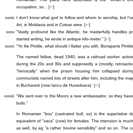
occupation, so... [
↩
]
I don't know what god to follow and whom to worship, but I've
Art, in Moldavia and in Cotnar wine. [
↩
]
"Vastly profound like the Atlantic, he masterfully handles 
started writing, he wrote in antique kilo-meter." [
↩
]
"Yo Ilie Pintilie, what should I flatter you with, Bonaparte Pintil
The named fellow, dead 1940, was a railroad worker active 
during the 20s and 30s and supposedly a (mostly, retroacti
"heroically" when the prison housing him collapsed duri
communists named lots of streets after him, including the ma
in Bucharest (now Iancu de Hunedoara). [
↩
]
"We sent over to the Moors a new ambassador, so they have
bulls."
In Romanian "bou" (castrated bull, ox) is the superlative 
equivalent of "vaca" (cow) for females. The intension is much
as well, by eg "a rather bovine sensibility" and so on. The c