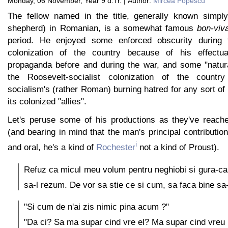
Monday, 06 November, Year 9 d.Tr. | Author:
Mircea Popescu
The fellow named in the title, generally known simply 
shepherd) in Romanian, is a somewhat famous
bon-viv
period. He enjoyed some enforced obscurity during th
colonization of the country because of his effectual 
propaganda before and during the war, and some "natura
the Roosevelt-socialist colonization of the countr
socialism's (rather Roman) burning hatred for any sort of 
its colonized "allies".
Let's peruse some of his productions as they've reach
(and bearing in mind that the man's principal contributi
i
and oral, he's a kind of
Rochester
not a kind of Proust).
Refuz ca micul meu volum pentru neghiobi si gura-c
sa-l rezum. De vor sa stie ce si cum, sa faca bine sa-
"Si cum de n'ai zis nimic pina acum ?"
"Da ci? Sa ma supar cind vre el? Ma supar cind vreu 