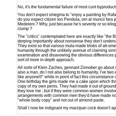
No, it's the fundamental failure of most cunt byproduct
You don't expect smegma to "enjoy a painting by Rafa
do you expect citizen Ion Pendula, om al muncii fara p
Medeleni ? Why, just because he's seventy or so kilo
clump ?
The "critics" contemplated here are exactly like "the B
derping importantly about nonsense they don't unders
They exist so that various mula-made blobs of alt-sm
humanity through the unlikely avenue of claiming simila
examination and disavowing the obvious differences 
sort of more in-depth approach.
All sorts of Klein Zaches, gennant Zinnober go about 
also a man, do I not also belong to humanity, I've tw
like anyone!!!" while in point of fact this circumstance i
One birthday the girls made me a cake upon which th
copy of my own penis. They had made it out of grou
they love me ; but if they were common women invol
arrangements with common men they'd have made not
"whole body copy" and not out of almond paste.
Shall I now be indignant my marzipan cock doesn't a