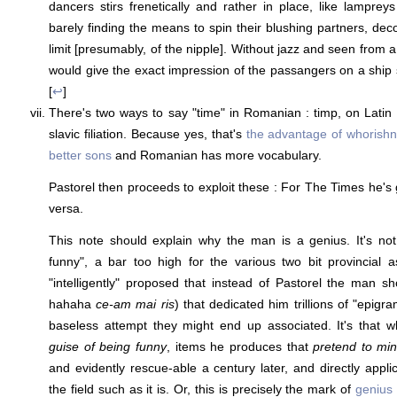
dancers stirs frenetically and rather in place, like lampreys
barely finding the means to spin their blushing partners, dec
limit [presumably, of the nipple]. Without jazz and seen from 
would give the exact impression of the passangers on a ship 
[
↩
]
There's two ways to say "time" in Romanian : timp, on Latin f
slavic filiation. Because yes, that's
the advantage of whorish
better sons
and Romanian has more vocabulary.
Pastorel then proceeds to exploit these : For The Times he's
versa.
This note should explain why the man is a genius. It's not
funny", a bar too high for the various two bit provincial 
"intelligently" proposed that instead of Pastorel the man s
hahaha
ce-am mai ris
) that dedicated him trillions of "epigr
baseless attempt they might end up associated. It's that
guise of being funny
, items he produces that
pretend to min
and evidently rescue-able a century later, and directly applic
the field such as it is. Or, this is precisely the mark of
genius