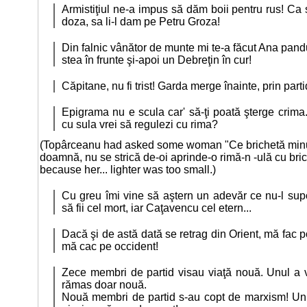
Armistiţiul ne-a impus să dăm boii pentru rus! Ca
doza, sa li-l dam pe Petru Groza!
Din falnic vânător de munte mi te-a făcut Ana pandur!
stea în frunte şi-apoi un Debreţin în cur!
Căpitane, nu fi trist! Garda merge înainte, prin part
Epigrama nu e scula car' să-ţi poată şterge crima
cu sula vrei să regulezi cu rima?
(Topârceanu had asked some woman "Ce brichetă min
doamnă, nu se strică de-oi aprinde-o rimă-n -ulă cu br
because her... lighter was too small.)
Cu greu îmi vine să aştern un adevăr ce nu-l supo
să fii cel mort, iar Caţavencu cel etern...
Dacă şi de astă dată se retrag din Orient, mă fac p
mă cac pe occident!
Zece membri de partid visau viaţă nouă. Unul a vo
rămas doar nouă.
Nouă membri de partid s-au copt de marxism! Unu