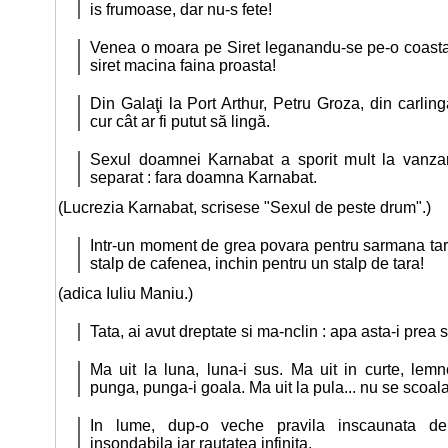
is frumoase, dar nu-s fete!
Venea o moara pe Siret leganandu-se pe-o coasta,
siret macina faina proasta!
Din Galaţi la Port Arthur, Petru Groza, din carling
cur cât ar fi putut să lingă.
Sexul doamnei Karnabat a sporit mult la vanzar
separat : fara doamna Karnabat.
(Lucrezia Karnabat, scrisese "Sexul de peste drum".)
Intr-un moment de grea povara pentru sarmana tar
stalp de cafenea, inchin pentru un stalp de tara!
(adica Iuliu Maniu.)
Tata, ai avut dreptate si ma-nclin : apa asta-i prea 
Ma uit la luna, luna-i sus. Ma uit in curte, lemn
punga, punga-i goala. Ma uit la pula... nu se scoala
In lume, dup-o veche pravila inscaunata de u
insondabila iar rautatea infinita.