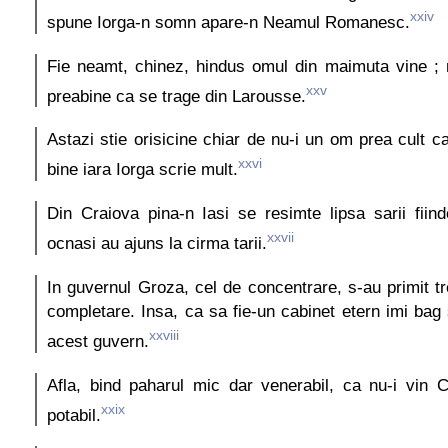
xxiv
spune Iorga-n somn apare-n Neamul Romanesc.
Fie neamt, chinez, hindus omul din maimuta vine ; 
xxv
preabine ca se trage din Larousse.
Astazi stie orisicine chiar de nu-i un om prea cult c
xxvi
bine iara Iorga scrie mult.
Din Craiova pina-n Iasi se resimte lipsa sarii fiin
xxvii
ocnasi au ajuns la cirma tarii.
In guvernul Groza, cel de concentrare, s-au primit t
completare. Insa, ca sa fie-un cabinet etern imi bag
xxviii
acest guvern.
Afla, bind paharul mic dar venerabil, ca nu-i vin 
xxix
potabil.