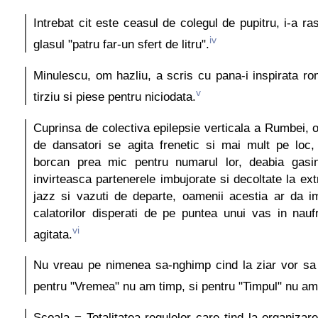
Intrebat cit este ceasul de colegul de pupitru, i-a r
iv
glasul "patru far-un sfert de litru".
Minulescu, om hazliu, a scris cu pana-i inspirata r
v
tirziu si piese pentru niciodata.
Cuprinsa de colectiva epilepsie verticala a Rumbei
de dansatori se agita frenetic si mai mult pe loc, c
borcan prea mic pentru numarul lor, deabia gasin
invirteasca partenerele imbujorate si decoltate la ex
jazz si vazuti de departe, oamenii acestia ar da i
calatorilor disperati de pe puntea unui vas in nau
vi
agitata.
Nu vreau pe nimenea sa-nghimp cind la ziar vor s
pentru "Vremea" nu am timp, si pentru "Timpul" nu a
Scoala = Totalitatea regulelor care tind la organizare