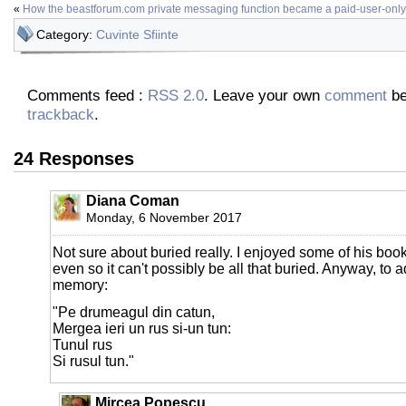
«
How the beastforum.com private messaging function became a paid-user-only
Category:
Cuvinte Sfiinte
Comments feed :
RSS 2.0
. Leave your own
comment
be
trackback
.
24 Responses
Diana Coman
Monday, 6 November 2017
Not sure about buried really. I enjoyed some of his books
even so it can't possibly be all that buried. Anyway, to ad
memory:
"Pe drumeagul din catun,
Mergea ieri un rus si-un tun:
Tunul rus
Si rusul tun."
Mircea Popescu