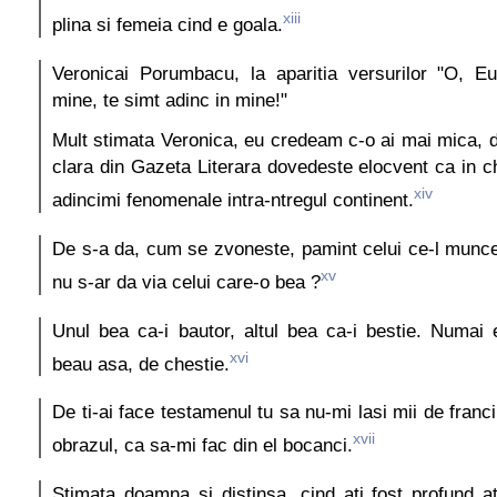
xiii
plina si femeia cind e goala.
Veronicai Porumbacu, la aparitia versurilor "O, Eu
mine, te simt adinc in mine!"
Mult stimata Veronica, eu credeam c-o ai mai mica, da
clara din Gazeta Literara dovedeste elocvent ca in c
xiv
adincimi fenomenale intra-ntregul continent.
De s-a da, cum se zvoneste, pamint celui ce-l munce
xv
nu s-ar da via celui care-o bea ?
Unul bea ca-i bautor, altul bea ca-i bestie. Numai
xvi
beau asa, de chestie.
De ti-ai face testamenul tu sa nu-mi lasi mii de franc
xvii
obrazul, ca sa-mi fac din el bocanci.
Stimata doamna si distinsa, cind ati fost profund at