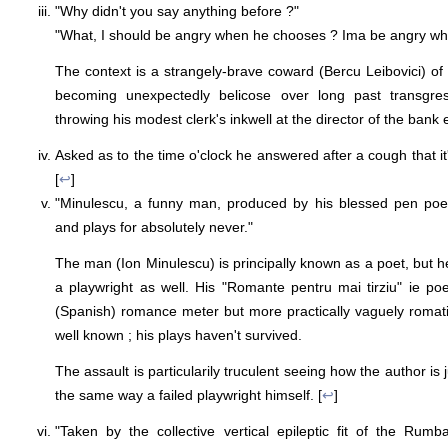
"Why didn't you say anything before ?"
"What, I should be angry when he chooses ? Ima be angry wh
The context is a strangely-brave coward (Bercu Leibovici) of
becoming unexpectedly belicose over long past transgres
throwing his modest clerk's inkwell at the director of the bank
Asked as to the time o'clock he answered after a cough that it's
[
↩
]
"Minulescu, a funny man, produced by his blessed pen poe
and plays for absolutely never."
The man (Ion Minulescu) is principally known as a poet, but h
a playwright as well. His "Romante pentru mai tirziu" ie poe
(Spanish) romance meter but more practically vaguely romatico
well known ; his plays haven't survived.
The assault is particularily truculent seeing how the author is 
the same way a failed playwright himself. [
↩
]
"Taken by the collective vertical epileptic fit of the Ru