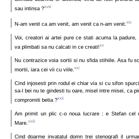
xviii
sau intinsa ?
xix
N-am venit ca am venit, am venit ca n-am venit.
Voi, creatori ai artei pure ce stati acuma la padure, s
xx
va plimbati sa nu calcati in ce creati!
Nu contrazice voia sortii si nu sfida stihiile. Asa fu s
xxi
mortii, iara cei vii cu viile.
Cind injosesti prin rodul ei chiar via si cu sifon spurc
sa-l bei nu te gindesti tu oare, misel intre misei, ca p
xxii
compromiti betia ?
Am primit un plic c-o noua lucrare : e Stefan cel 
xxiii
Mare.
Cind doarme invatatul domn trei stenografi il urma