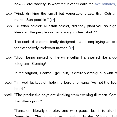
now -- "civil society" is what the invader calls the
axe handles
,
"Find, drinking the small but venerable glass, that Cotnar
makes Sun potable." [
↩
]
"Russian soldier, Russian soldier, did they plant you so hi
liberated the peoples or because your feet stink ?"
The context is some badly designed statue employing an exc
for excessively irrelevant matter. [
↩
]
"Upon being invited to the wine cellar I answered like a go
telegram : Coming!"
In the original, "I come!" ([eu] vin) is entirely ambiguous with "w
"I'm well fucked, oh help me Lord : for wine I've not the liver
heart." [
↩
]
"The productive boys are drinking from evening till morn. Som
the others pour."
"Turnator" literally denotes one who pours, but it is also
Romanian. The place here described is the "Writer's Unio