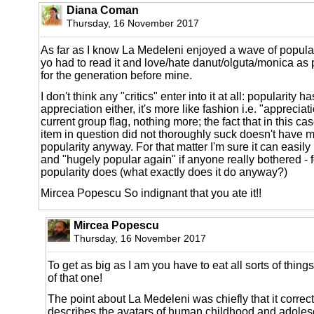
Diana Coman
Thursday, 16 November 2017
As far as I know La Medeleni enjoyed a wave of popularit
yo had to read it and love/hate danut/olguta/monica as p
for the generation before mine.
I don't think any "critics" enter into it at all: popularity 
appreciation either, it's more like fashion i.e. "appreciat
current group flag, nothing more; the fact that in this c
item in question did not thoroughly suck doesn't have m
popularity anyway. For that matter I'm sure it can easil
and "hugely popular again" if anyone really bothered - fo
popularity does (what exactly does it do anyway?)
Mircea Popescu So indignant that you ate it!!
Mircea Popescu
Thursday, 16 November 2017
To get as big as I am you have to eat all sorts of thing
of that one!
The point about La Medeleni was chiefly that it correctl
describes the avatars of human childhood and adoles