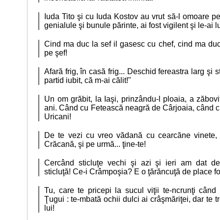
Iuda Tito şi cu Iuda Kostov au vrut să-l omoare pe 
genialule şi bunule părinte, ai fost vigilent şi le-ai l
Cind ma duc la sef il gasesc cu chef, cind ma duc
pe şef!
Afară frig, în casă frig... Deschid fereastra larg şi 
partid iubit, că m-ai călit!"
Un om grăbit, la Iaşi, prinzându-l ploaia, a zăbov
ani. Când cu Fetească neagră de Cârjoaia, când 
Uricani!
De te vezi cu vreo vădană cu cearcăne vinete, 
Crăcană, şi pe urmă... ţine-te!
Cercând sticluţe vechi şi azi şi ieri am dat d
sticluţă! Ce-i Crâmpoşia? E o ţărăncuţă de place foa
Tu, care te pricepi la sucul viţii te-ncrunţi când 
Ţugui : te-mbată ochii dulci ai crâşmăriţei, dar te t
lui!