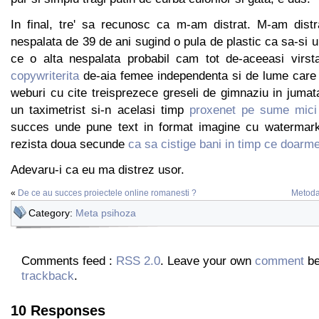
In final, tre' sa recunosc ca m-am distrat. M-am distr
nespalata de 39 de ani sugind o pula de plastic ca sa-si u
ce o alta nespalata probabil cam tot de-aceeasi virs
copywriterita
de-aia femee independenta si de lume care s
weburi cu cite treisprezece greseli de gimnaziu in jumat
un taximetrist si-n acelasi timp
proxenet pe sume mici
succes unde pune text in format imagine cu watermark 
rezista doua secunde
ca sa cistige bani in timp ce doarm
Adevaru-i ca eu ma distrez usor.
«
De ce au succes proiectele online romanesti ?
Metoda
Category:
Meta psihoza
Comments feed :
RSS 2.0
. Leave your own
comment
be
trackback
.
10 Responses