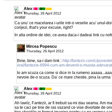
Alex
Thursday, 26 April 2012
Ca unu' ce macelarea i-urile intr-o veselie acu' unul-doi a
corijezi, that's your excuse, right?
In alta ordine de idei, ce-avea daca-i dadeai link cu no
Mircea Popescu
Thursday, 26 April 2012
Bine, bine, sa-i dam link :
http://fantezii.com/c/povestir
oral/fantezie-8994-cum-am-devenit-o-muista-adevara
Io am scuza ca come si dice in la rumeno aaaaa...aaa
nevoie de-o scuza. Da' ce mare chestie, pina la urma 
Alex
Thursday, 26 April 2012
Ah lawlz, Fantezii, ar fi trebuit sa-mi dau seama. Am mai 
sa te caci pe tine de ras vazand ce vise divortate de oric
tine chestiile in format imagine pentru ca pe vremea can