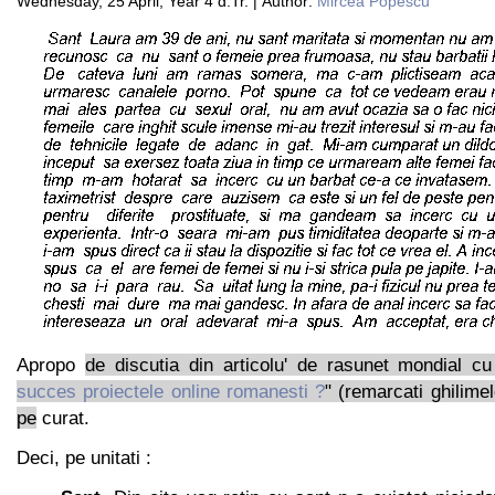
Wednesday, 25 April, Year 4 d.Tr. | Author:
Mircea Popescu
Apropo
de discutia din articolu' de rasunet mondial c
succes proiectele online romanesti ?
" (remarcati ghilime
pe
curat.
Deci, pe unitati :