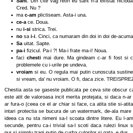
Sant
. Din cite vag retin eu sant n-a existat niciodat
Cred. Nu ?
ma
c-am
plictiseam. Asta-i una.
ce-a
ce. Doua.
nu
i-si
strica. Trei.
no
sa
i-i
. Cinci, ca numaram din doi in doi de-acuma
Sa
uitat. Sapte.
pa-i
fizicul. Pa-i ?! Ma-i frate ma-i! Noua.
faci
chesti
mai dure. Ma gindeam c-ar fi fost si 
problemele cu i-urile pe undeva.
vroiam
si eu. O regula mai putin cunoscuta sustine
si vream, da' nu vroiam. O fi, daca zice. TREISPR
Chestia asta se gaseste publicata pe ceva site obscur c
este atit de valoroasa incit merita protejata, si daca n-ar
ar fura-o (ceea ce el ar chiar si face, ca atita stie si-atit
intari protectia se bucura de un watermark, de-ala mare
ideea ca nu sta nimeni sa-l scoata dintre litere. Eu l-
secunde, pentru ca-i trivial sa-l scoti daca rulezi linux
pur si simplu tragi putin de curba culorilor si gata, e dus.