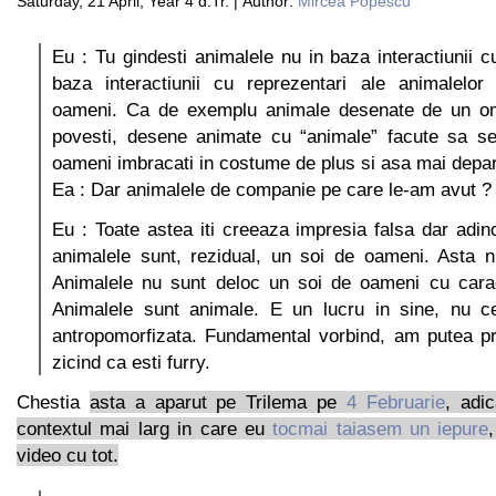
Saturday, 21 April, Year 4 d.Tr. | Author:
Mircea Popescu
Eu : Tu gindesti animalele nu in baza interactiunii c
baza interactiunii cu reprezentari ale animalelor
oameni. Ca de exemplu animale desenate de un om
povesti, desene animate cu “animale” facute sa 
oameni imbracati in costume de plus si asa mai depar
Ea : Dar animalele de companie pe care le-am avut ?
Eu : Toate astea iti creeaza impresia falsa dar adin
animalele sunt, rezidual, un soi de oameni. Asta n
Animalele nu sunt deloc un soi de oameni cu caracte
Animalele sunt animale. E un lucru in sine, nu c
antropomorfizata. Fundamental vorbind, am putea p
zicind ca esti furry.
Chestia
asta a aparut pe Trilema pe
4 Februarie
, adi
contextul mai larg in care eu
tocmai taiasem un iepure
video cu tot.