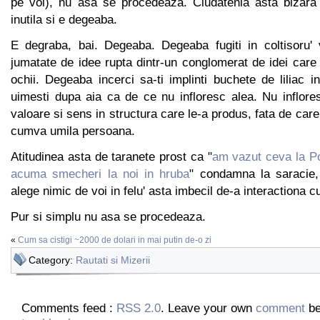
pe voi), nu asa se procedeaza. Ciudatenia asta bizara
inutila si e degeaba.
E degraba, bai. Degeaba. Degeaba fugiti in coltisoru'
jumatate de idee rupta dintr-un conglomerat de idei care 
ochii. Degeaba incerci sa-ti implinti buchete de liliac 
uimesti dupa aia ca de ce nu infloresc alea. Nu inflore
valoare si sens in structura care le-a produs, fata de care t
cumva umila persoana.
Atitudinea asta de taranete prost ca "
am vazut ceva la P
acuma smecheri la noi in hruba
" condamna la saracie,
alege nimic de voi in felu' asta imbecil de-a interactiona cu
Pur si simplu nu asa se procedeaza.
«
Cum sa cistigi ~2000 de dolari in mai putin de-o zi
Category:
Rautati si Mizerii
Comments feed :
RSS 2.0
. Leave your own
comment
be