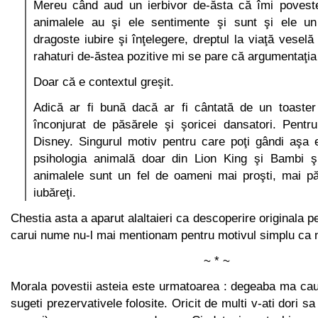
Mereu când aud un ierbivor de-ăsta că îmi poves
animalele au şi ele sentimente şi sunt şi ele un 
dragoste iubire şi înţelegere, dreptul la viaţă veselă 
rahaturi de-ăstea pozitive mi se pare că argumentaţia
Doar că e contextul greşit.
Adică ar fi bună dacă ar fi cântată de un toaster 
înconjurat de păsărele şi şoricei dansatori. Pentr
Disney. Singurul motiv pentru care poţi gândi aşa 
psihologia animală doar din Lion King şi Bambi ş
animalele sunt un fel de oameni mai proşti, mai pă
iubăreţi.
Chestia asta a aparut alaltaieri ca descoperire originala pe
carui nume nu-l mai mentionam pentru motivul simplu ca 
~ * ~
Morala povestii asteia este urmatoarea : degeaba ma caut
sugeti prezervativele folosite. Oricit de multi v-ati dori s