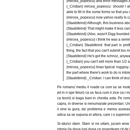
{mircea_popescu} and error messages are 
{_Cristian} mircea_popescu: should I a
able to fill in the some forms so that y
{mircea_popescu} now yahoo really Is c
{Staatsfeind} Although, this business a
{Staatsfeind} That might make it less ca
{Staatsfeind} (Also, wasn't Digg founded
{mircea_popescu} i think he was a semin
{_Cristian} Staatsfeind: that part is pre
thing, the fact that you can't submit too
{Staatsfeind} He's got the schnoz, anywa
{_Cristian} you can't sell more than 1/
{mircea_popescu} lmao typical rogypsy a
the part where there's work to do is intol
{Staatsfeind} _Cristian: I can think of d
Pe romanu' mediu il roade ca cum sa se mute e
jet in n-spe feluri) ca sa faca cum ii zice ca-i 
ca teorii) si baga bani in chestia asta. Pe ro
capra, in diverse si nenumarate prezentari. Uneori
ii vine la gura, da' problema e mereu aceeasi :
adica sa se supuna el altora, care i-s superior
Si-atunci stam. Stam si ne uitam, jucam wow 
istoria (la doua luni dupa ce povesteam cit de fr