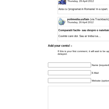
Thursday, 26 April 2012
Asta cu 'programat in Romania' m-a spart.
polimedia.us/fain
(via Trackback)
Thursday, 26 April 2012
Comparatii facile- sau despre o naivita
Cuvinte care dor. Sau ar trebui sa....
Add your cents!
»
If this is your first comment, it will wait to
delayed.
Name (required
E-Mail
Website (option