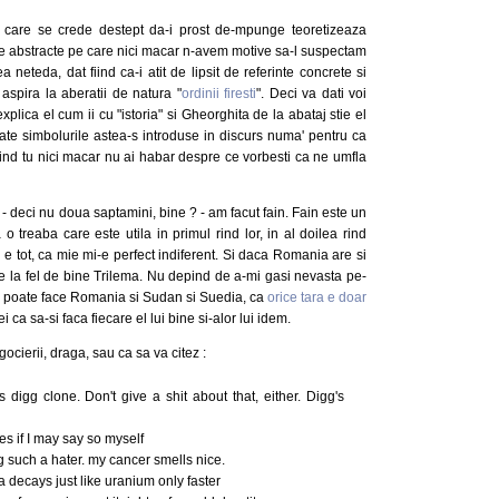
 care se crede destept da-i prost de-mpunge teoretizeaza
nte abstracte pe care nici macar n-avem motive sa-l suspectam
 neteda, dat fiind ca-i atit de lipsit de referinte concrete si
aspira la aberatii de natura "
ordinii firesti
". Deci va dati voi
xplica el cum ii cu "istoria" si Gheorghita de la abataj stie el
toate simbolurile astea-s introduse in discurs numa' pentru ca
ind tu nici macar nu ai habar despre ce vorbesti ca ne umfla
- deci nu doua saptamini, bine ? - am facut fain. Fain este un
o treaba care este utila in primul rind lor, in al doilea rind
ta e tot, ca mie mi-e perfect indiferent. Si daca Romania are si
 la fel de bine Trilema. Nu depind de a-mi gasi nevasta pe-
se poate face Romania si Sudan si Suedia, ca
orice tara e doar
ei ca sa-si faca fiecare el lui bine si-alor lui idem.
egocierii, draga, sau ca sa va citez :
s digg clone. Don't give a shit about that, either. Digg's
es if I may say so myself
 such a hater. my cancer smells nice.
ma decays just like uranium only faster