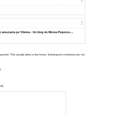
1
2
te amuzanta pe Trilema - Un blog de Mircea Popescu-...
 be approved. This usually takes a few hours. Subsequent comments are not
)
al)