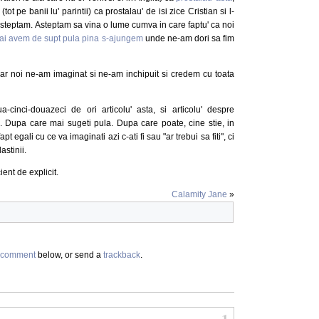
ot pe banii lu' parintii) ca prostalau' de isi zice Cristian si l-
i asteptam. Asteptam sa vina o lume cumva in care faptu' ca noi
ai avem de supt pula pina s-ajungem
unde ne-am dori sa fim
i dar noi ne-am imaginat si ne-am inchipuit si credem cu toata
-cinci-douazeci de ori articolu' asta, si articolu' despre
ci. Dupa care mai sugeti pula. Dupa care poate, cine stie, in
t egali cu ce va imaginati azi c-ati fi sau "ar trebui sa fiti", ci
astinii.
ent de explicit.
Calamity Jane
»
comment
below, or send a
trackback
.