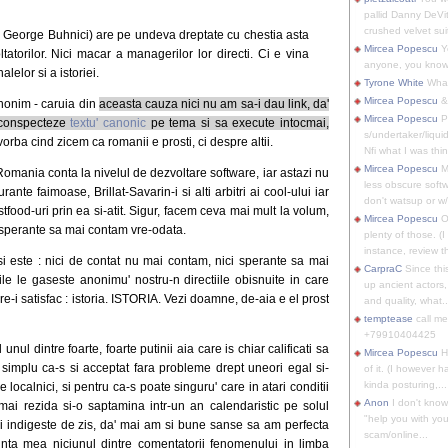
pallid Danny DeVit
crushed velvet suit
a George Buhnici) are pe undeva dreptate cu chestia asta
Mircea Popescu
Yo
tatorilor. Nici macar a managerilor lor directi. Ci e vina
anyone, you know
alelor si a istoriei.
Tyrone White
What'
Mircea Popescu
&
anonim - caruia din
aceasta cauza nici nu am sa-i dau link, da'
Mircea Popescu
P
 conspecteze
textu' canonic
pe tema si sa execute intocmai,
s/undertaker/liqui
vorba cind zicem ca romanii e prosti, ci despre altii.
Nfi what I was thin
Mircea Popescu
M
omania conta la nivelul de dezvoltare software, iar astazi nu
less obscure soft
e faimoase, Brillat-Savarin-i si alti arbitri ai cool-ului iar
don't watsup or w/
food-uri prin ea si-atit. Sigur, facem ceva mai mult la volum,
Mircea Popescu
O
 sperante sa mai contam vre-odata.
plenty of those. (I 
instance, review th
i este : nici de contat nu mai contam, nici sperante sa mai
CarpraC
Since thi
e le gaseste anonimu' nostru-n directiile obisnuite in care
up ancient actors,
e-i satisfac : istoria. ISTORIA. Vezi doamne, de-aia e el prost
and quality, what..
temptease
call m
+79910404425
nul dintre foarte, foarte putinii aia care is chiar calificati sa
Mircea Popescu
H
 simplu ca-s si acceptat fara probleme drept uneori egal si-
of it. (I however 
kinda posturing,...
 localnici, si pentru ca-s poate singuru' care in atari conditii
Anon
I don't know
i rezida si-o saptamina intr-un an calendaristic pe solul
"help you with you
i indigeste de zis, da' mai am si bune sanse sa am perfecta
scam/online...
iinta mea niciunul dintre comentatorii fenomenului in limba