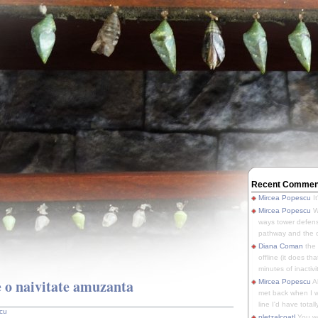
Recent Commen
Mircea Popescu
It
Mircea Popescu
We
ways tower defens
pathway and the o
Diana Coman
the
offline (it does tha
minutes of inactivit
e o naivitate amuzanta
Mircea Popescu
A
met back when I wa
line I'd have totally
cu
pletzalcoatl
You we