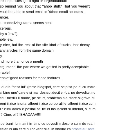
for pussies. get it right or forgeddaboutit.
lso remind you about that Yahoo stuff? That you weren't
ou would be able to send email to Yahoo email accounts.
ancer.
bout monetizing karma seems neat.
ncerous.
 by a Jew?)
ole jew.
tty nice, but the rest of the site kind of sucks; that decay
 many articles from the same domain
y.
2 and more than once a month
rgument : the part where we get fed is pretty acceptable.
erable!
ozens of good reasons for those features.
l din "casa lui" (recte blogspot, care se pisa pe el cu mare
mai bine unu' care e si mai destept decit el (da' pe dovedite, nu
manu' mediu il roade, pe scurt, problema aia mare si grava cu
 ii zice istoria, alteori ii zice corporatiile, alteori ii zice cum
 cum adica e posibil sa fie el insuficient si inferior, si cum
i ? Cine, el ?! BHAOAAA!!!!
pe banii lu' mami in timp ce povestim despre cum de rea ii
aieri is aia care nu or venit si ei in Anglia) ca
prostalau' asta
,