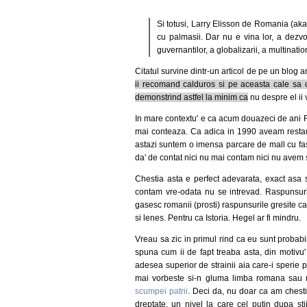
Si totusi, Larry Elisson de Romania (ak
cu palmasii. Dar nu e vina lor, a dezvol
guvernantilor, a globalizarii, a multination
Citatul survine dintr-un articol de pe un blog 
ii recomand calduros si pe aceasta cale sa
demonstrind astfel la minim ca
nu despre el ii 
In mare contextu' e ca acum douazeci de ani R
mai conteaza. Ca adica in 1990 aveam restaurant
astazi suntem o imensa parcare de mall cu fast
da' de contat nici nu mai contam nici nu avem
Chestia asta e perfect adevarata, exact asa s
contam vre-odata nu se intrevad. Raspunsuril
gasesc romanii (prosti) raspunsurile gresite car
si lenes. Pentru ca Istoria. Hegel ar fi mindru.
Vreau sa zic in primul rind ca eu sunt probabil u
spuna cum ii de fapt treaba asta, din motivu'
adesea superior de strainii aia care-i sperie pe
mai vorbeste si-n gluma limba romana sau ma
scumpei patrii
. Deci da, nu doar ca am chesti
dreptate, un nivel la care cel putin dupa st