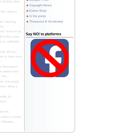
 fucking idea,
Copyright Notice
Eulora Shop
line, what is
In the press
Thesaurus & Vocabulary
eh. Nothing
the
n" least of all.
Say NO! to platforms
f is this inane
it, artificially
ctly did you
 do to have your
..
 Description
st widely read
 Tim...
h, the yearly
ear's. What a
ally, it's
 much
ia too.
 when it comes
Gibraltar...