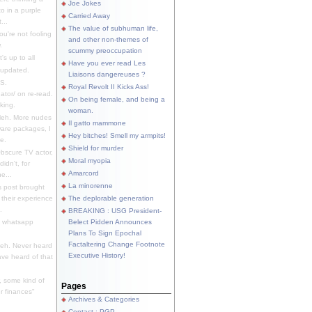
Joe Jokes
o in a purple
Carried Away
...
The value of subhuman life,
u're not fooling
and other non-themes of
.
scummy preoccupation
s up to all
Have you ever read Les
updated.
Liaisons dangereuses ?
S.
Royal Revolt II Kicks Ass!
dator/ on re-read.
On being female, and being a
king.
woman.
eh. More nudes
Il gatto mammone
ware packages, I
Hey bitches! Smell my armpits!
e.
Shield for murder
bscure TV actor,
Moral myopia
didn't, for
Amarcord
e...
La minorenne
s post brought
 their experience
The deplorable generation
.
BREAKING : USG President-
e whatsapp
Belect Pidden Announces
Plans To Sign Epochal
Factaltering Change Footnote
eh. Never heard
Executive History!
have heard of that
, some kind of
Pages
r finances"
Archives & Categories
Contact ; PGP