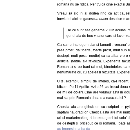
romana nu se ridica. Pentru ca cine exact ii Bu
Vreau sa zic in al doilea rind ca atit cauz
inevitabil aici se gasesc
in nucet
descrise-n art
De ce sunt asa generos ? Din acelasi mo
genul ala de bou visator care-si favorizea
Ca sa ne intelegem clar si lamurit : romanu' e
prea prost, da' foarte, foarte prost, mult sub
destept, mult peste medie) ca sa aiba vre-o
artificial pentru a-l favoriza
. Experienta fac
Romania) si pe bani (ai mei, bineinteles, ca t
nenumarate ori, cu aceleasi rezultate. Experienta
Uite, exemplu simplu de inteles, ca-i recent
bitcoin. Pe 11 Aprilie. Azi e 26, au trecut doua 
de mii de dolari
. Cine are volumu' asta in do
mai sta prin Romania daca s-a nascut aici ?
Chestia aia are github-uri cu scripturi in 
saptamina, dragilor. Chestia asta are mai multe
uri si marketmaking si brokerage si tot soiu' 
de destepti si priceputi ce is romanii. Toate a
au impresia ca ba da
.