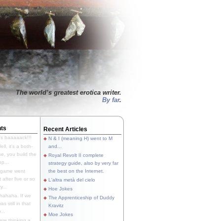
The world’s greatest erotica writer.
By far
.
ts
Recent Articles
's baaaaack!!!
N & I (meaning H) went to M
ll, it's a both-
and...
e, you build the
Royal Revolt II complete
p...
strategy guide, also by very far
 game went
the best on the Internet.
t after five or so
L'altra metà del cielo
y...
Hoe Jokes
hahaha. If we
The Apprenticeship of Duddy
s still in that
Kravitz
...
Moe Jokes
re thinking a