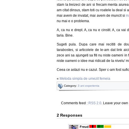
stam la treizeci de ani si frecam menta aiurea (t
am citat dinsus, stam toti cu roatele la deal s
mai avem de invatat, mai avem de muncit si
m
nu mai e o problema.
A, ca nu e drept. A, ca nu e cinstit. A, ca va
taria. Bine.
Sugeti pula. Dupa care mai recititi de doua
tarabostes, si articolele de le-am dat link ai
zece ani sa ajungeti sa fiti nu niste oameni in fap
niste oameni o idee mai ridicati de la nivelu' ml
Ceea ce astazi nu e cazul. Sper c-am fost sufici
«
Metoda simpla de umezit femeia
Category:
3 ani experienta
Comments feed :
RSS 2.0
. Leave your own
2 Responses
Freud