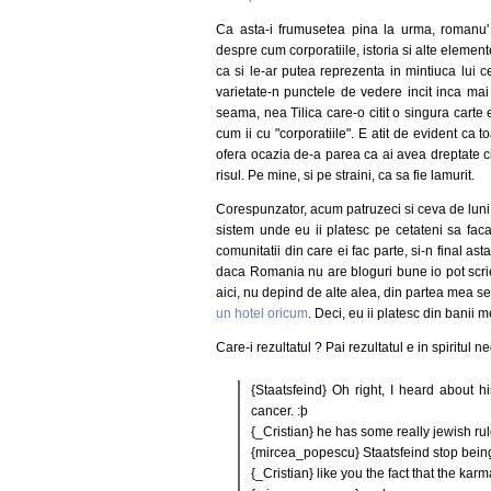
Ca asta-i frumusetea pina la urma, romanu'
despre cum corporatiile, istoria si alte eleme
ca si le-ar putea reprezenta in mintiuca lui cea
varietate-n punctele de vedere incit inca mai 
seama, nea Tilica care-o citit o singura carte e
cum ii cu "corporatiile". E atit de evident ca 
ofera ocazia de-a parea ca ai avea dreptate c
risul. Pe mine, si pe straini, ca sa fie lamurit.
Corespunzator, acum patruzeci si ceva de luni 
sistem unde eu ii platesc pe cetateni sa faca 
comunitatii din care ei fac parte, si-n final as
daca Romania nu are bloguri bune io pot scrie
aici, nu depind de alte alea, din partea mea 
un hotel oricum
. Deci, eu ii platesc din banii m
Care-i rezultatul ? Pai rezultatul e in spiritul n
{Staatsfeind} Oh right, I heard about hi
cancer. :þ
{_Cristian} he has some really jewish rul
{mircea_popescu} Staatsfeind stop being
{_Cristian} like you the fact that the kar