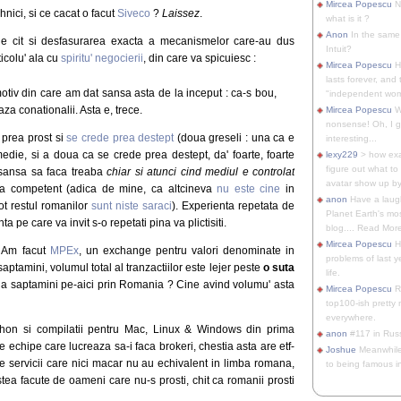
Mircea Popescu
No
hnici, si ce cacat o facut
Siveco
?
Laissez
.
what is it ?
Anon
In the same 
ele cit si desfasurarea exacta a mecanismelor care-au dus
Intuit?
icolu' ala cu
spiritu' negocierii
, din care va spicuiesc :
Mircea Popescu
H
lasts forever, and 
tiv din care am dat sansa asta de la inceput : ca-s bou,
"independent woma
za conationalii. Asta e, trece.
Mircea Popescu
Wt
nonsense! Oh, I get 
 prea prost si
se crede prea destept
(doua greseli : una ca e
interesting...
 medie, si a doua ca se crede prea destept, da' foarte, foarte
lexy229
> how exa
figure out what to
 sansa sa faca treaba
chiar si atunci cind mediul e controlat
avatar show up by.
uta competent (adica de mine, ca altcineva
nu este cine
in
anon
Have a laugh
ot restul romanilor
sunt niste saraci
). Experienta repetata de
Planet Earth's mo
 pe care va invit s-o repetati pina va plictisiti.
blog.... Read More
Mircea Popescu
He
. Am facut
MPEx
, un exchange pentru valori denominate in
problems of last y
saptamini, volumul total al tranzactiilor este lejer peste
o suta
life.
ua saptamini pe-aici prin Romania ? Cine avind volumu' asta
Mircea Popescu
Re
top100-ish pretty
everywhere.
python si compilatii pentru Mac, Linux & Windows din prima
anon
#117 in Russ
 echipe care lucreaza sa-i faca brokeri, chestia asta are etf-
Joshue
Meanwhile
de servicii care nici macar nu au echivalent in limba romana,
to being famous in 
stea facute de oameni care nu-s prosti, chit ca romanii prosti