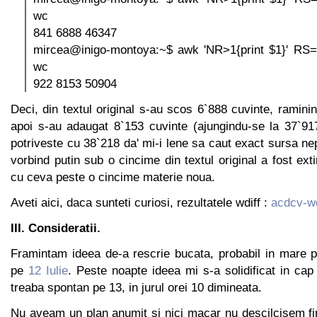
wc
841 6888 46347
mircea@inigo-montoya:~$ awk 'NR>1{print $1}' RS={ 
wc
922 8153 50904
Deci, din textul original s-au scos 6`888 cuvinte, ramin
apoi s-au adaugat 8`153 cuvinte (ajungindu-se la 37`91
potriveste cu 38`218 da' mi-i lene sa caut exact sursa nepo
vorbind putin sub o cincime din textul original a fost extir
cu ceva peste o cincime materie noua.
Aveti aici, daca sunteti curiosi, rezultatele wdiff :
acdcv-wd
III. Consideratii.
Framintam ideea de-a rescrie bucata, probabil in mare p
pe
12 Iulie
. Peste noapte ideea mi s-a solidificat in ca
treaba spontan pe 13, in jurul orei 10 dimineata.
Nu aveam un plan anumit si nici macar nu descilcisem fi