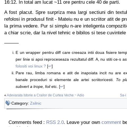
16:12. In total am lucat ~11 ore pentru cele 40 de parti.
A fost placut. Spre surpriza mea largi sectiuni din textul
refolosi in produsul finit - Mateiu nu e un scriitor atit de p
la prima vedere. Pur si simplu n-are inteligenta compozitie
a chiar scrie, dar la nivel tehnic e bibilos si tese cuvintele
———
E un wrapper pentru diff care creeaza intii doua fisiere temp
per linie si apoi reproceseaza rezultatul diff. A, nu stiti ce-s 
folositi voi linux ?
[
↩
]
Pare rau, limba romana e atit de inapoiata incit nu are ex
banale proceduri si elemente ale artei scriitoricesti.
To pl
subvert a trope, foil
etc. [
↩
]
«
Adevarata Istorie a Crailor de Curtea Veche ~ Adio
Sa-i
Category:
Zsilnic
Comments feed :
RSS 2.0
. Leave your own
comment
be