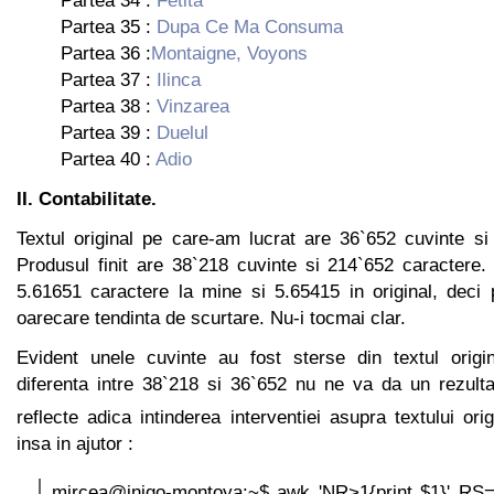
Partea 35 :
Dupa Ce Ma Consuma
Partea 36 :
Montaigne, Voyons
Partea 37 :
Ilinca
Partea 38 :
Vinzarea
Partea 39 :
Duelul
Partea 40 :
Adio
II. Contabilitate.
Textul original pe care-am lucrat are 36`652 cuvinte si
Produsul finit are 38`218 cuvinte si 214`652 caractere.
5.61651 caractere la mine si 5.65415 in original, deci 
oarecare tendinta de scurtare. Nu-i tocmai clar.
Evident unele cuvinte au fost sterse din textul origi
diferenta intre 38`218 si 36`652 nu ne va da un rezultat
reflecte adica intinderea interventiei asupra textului orig
insa in ajutor :
mircea@inigo-montoya:~$ awk 'NR>1{print $1}' RS=[ 