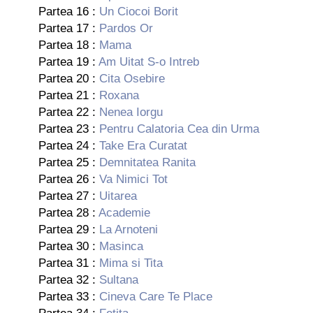
Partea 16 :
Un Ciocoi Borit
Partea 17 :
Pardos Or
Partea 18 :
Mama
Partea 19 :
Am Uitat S-o Intreb
Partea 20 :
Cita Osebire
Partea 21 :
Roxana
Partea 22 :
Nenea Iorgu
Partea 23 :
Pentru Calatoria Cea din Urma
Partea 24 :
Take Era Curatat
Partea 25 :
Demnitatea Ranita
Partea 26 :
Va Nimici Tot
Partea 27 :
Uitarea
Partea 28 :
Academie
Partea 29 :
La Arnoteni
Partea 30 :
Masinca
Partea 31 :
Mima si Tita
Partea 32 :
Sultana
Partea 33 :
Cineva Care Te Place
Partea 34 :
Fetita