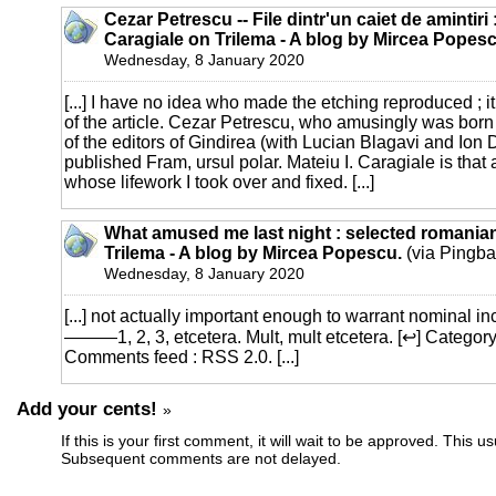
Cezar Petrescu -- File dintr'un caiet de amintiri :
Caragiale on Trilema - A blog by Mircea Popesc
Wednesday, 8 January 2020
[...] I have no idea who made the etching reproduced ; it
of the article. Cezar Petrescu, who amusingly was born
of the editors of Gindirea (with Lucian Blagavi and Ion 
published Fram, ursul polar. Mateiu I. Caragiale is that
whose lifework I took over and fixed. [...]
What amused me last night : selected romanian
Trilema - A blog by Mircea Popescu.
(via Pingba
Wednesday, 8 January 2020
[...] not actually important enough to warrant nominal inc
———1, 2, 3, etcetera. Mult, mult etcetera. [↩] Catego
Comments feed : RSS 2.0. [...]
Add your cents!
»
If this is your first comment, it will wait to be approved. This u
Subsequent comments are not delayed.