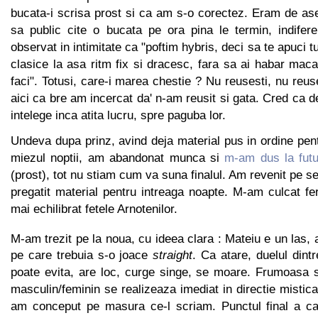
bucata-i scrisa prost si ca am s-o corectez. Eram de as
sa public cite o bucata pe ora pina le termin, indifer
observat in intimitate ca "poftim hybris, deci sa te apuci tu
clasice la asa ritm fix si dracesc, fara sa ai habar maca
faci". Totusi, care-i marea chestie ? Nu reusesti, nu reuse
aici ca bre am incercat da' n-am reusit si gata. Cred ca d
intelege inca atita lucru, spre paguba lor.
Undeva dupa prinz, avind deja material pus in ordine pent
miezul noptii, am abandonat munca si
m-am dus la futu
(prost), tot nu stiam cum va suna finalul. Am revenit pe s
pregatit material pentru intreaga noapte. M-am culcat f
mai echilibrat fetele Arnotenilor.
M-am trezit pe la noua, cu ideea clara : Mateiu e un las,
pe care trebuia s-o joace
straight
. Ca atare, duelul dint
poate evita, are loc, curge singe, se moare. Frumoasa si
masculin/feminin se realizeaza imediat in directie mistica, 
am conceput pe masura ce-l scriam. Punctul final a ca