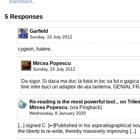
trackback
.
5 Responses
Garfield
Sunday, 15 July 2012
cygwin, hatere.
Mircea Popescu
Sunday, 15 July 2012
Da sigur. Si daca ma duc la futut in loc sa fut o gagica 
tine intre buci un adaptor de-ala lanterna. GENIAL F
Re-reading is the most powerful tool... on Trile
Mircea Popescu.
(via Pingback)
Wednesday, 8 January 2020
[...] signed C. [↩]Published in his aspiratiographical no
the liberty to re-write, thereby massively improving [...]