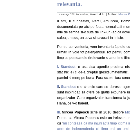
relevanta.
Tuesday, 13 December, Year 3 d.Tr. | Author:
Mircea 
Ii stiti, ii cunoasteti, Perfu, Amuitcea, Bom
documentata pe-aici pe foaia normalitatii-n onl
mie de semne si-o suta de link-uri (adica dovez
cafea, un suc, un ceva si savurati in liniste.
Pentru convenienta, vom inventaria faptele cu
urmari in voie tot paienjenisul. Tot pentru con
timp ce persoanele (irelevante si anonime fiind
I.
Standout
, o asa-zisa agentie prezinta nis
statisticile) ci de-a dreptul gresite, matemati
pamint si merg pe burta. Fara scuze, fara corect
II
.
Standout
e o chestie care se doreste agen
sunt imbirligati sa ofere pe gratis expunere un
organizator. Care organizator transforma la j
Haha, ce v-o fraierit.
III
. Mircea Popescu
scrie in 2010 despre
Mi
Pentru ca Mircea Popescu este un irelevant, re
cu "
nu conteaza ca ma injuri atita timp cit ma im
aere de independenta cit timp esti un umil 