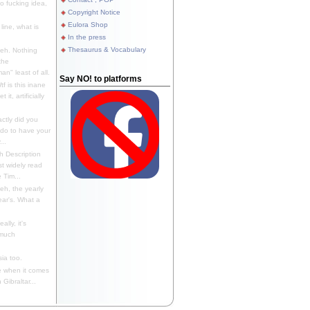
 fucking idea,
Copyright Notice
Eulora Shop
line, what is
In the press
Thesaurus & Vocabulary
eh. Nothing
the
n" least of all.
Say NO! to platforms
f is this inane
it, artificially
ctly did you
 do to have your
..
 Description
st widely read
 Tim...
h, the yearly
ear's. What a
ally, it's
 much
ia too.
 when it comes
Gibraltar...