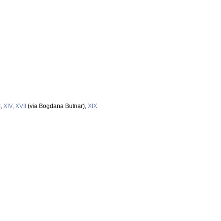
I
,
XIV
,
XVII
(via Bogdana Butnar),
XIX