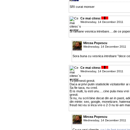
SRI curat monser
Ce mai citesc
Wednesday, 14 December 2011
Si ramane vesnica intrebare.....de ce pope
Mircea Popescu
Wednesday, 14 December 2011
Sora buna cu vesnica intrebare "dece cer
Ce mai citesc
Wednesday, 14 December 2011
Tu pornesti gresit.
Daca ai privi putin statisticile vizitatorilor 
Sa fie taxa, nu cred.
Ei is multi, tu esti unu.....cine pula mea vre
gresit.
Si nu, nu scrii bine decat din an in pasti, ad
din minte: seo, google, monetizare, hatereala
freud nici eu si inca vre-o 2-3 nu te-am mai 
Mircea Popescu
Wednesday, 14 December 2011
Ca sa vezi chestie,
ca-i de fapt tocmai i