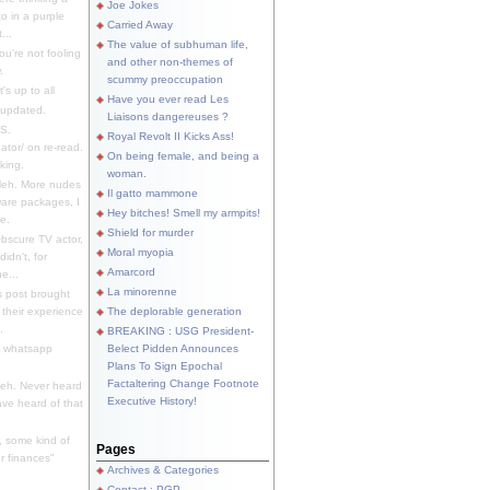
Joe Jokes
o in a purple
Carried Away
...
The value of subhuman life,
u're not fooling
and other non-themes of
.
scummy preoccupation
s up to all
Have you ever read Les
updated.
Liaisons dangereuses ?
S.
Royal Revolt II Kicks Ass!
dator/ on re-read.
On being female, and being a
king.
woman.
eh. More nudes
Il gatto mammone
ware packages, I
Hey bitches! Smell my armpits!
e.
Shield for murder
bscure TV actor,
Moral myopia
didn't, for
Amarcord
e...
La minorenne
s post brought
 their experience
The deplorable generation
.
BREAKING : USG President-
e whatsapp
Belect Pidden Announces
Plans To Sign Epochal
Factaltering Change Footnote
eh. Never heard
Executive History!
have heard of that
, some kind of
Pages
r finances"
Archives & Categories
Contact ; PGP