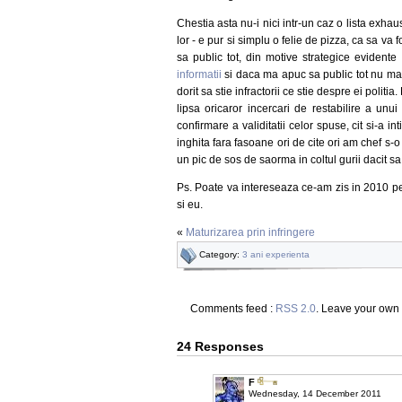
Chestia asta nu-i nici intr-un caz o lista exhaus
lor - e pur si simplu o felie de pizza, ca sa v
sa public tot, din motive strategice evidente 
informatii
si daca ma apuc sa public tot nu mai 
dorit sa stie infractorii ce stie despre ei politia
lipsa oricaror incercari de restabilire a unu
confirmare a validitatii celor spuse, cit si-a int
inghita fara fasoane ori de cite ori am chef s-o
un pic de sos de saorma in coltul gurii dacit sa
Ps. Poate va intereseaza ce-am zis in 2010 p
si eu.
«
Maturizarea prin infringere
Category:
3 ani experienta
Comments feed :
RSS 2.0
. Leave your own
24 Responses
F
Wednesday, 14 December 2011