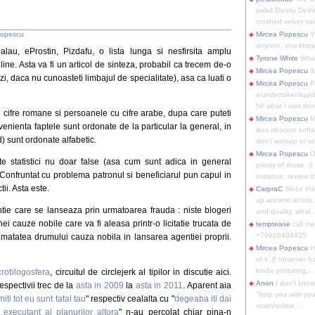
pallid Danny DeVit
crushed velvet suit
Popescu
Mircea Popescu
Yo
anyone, you know
balau, eProstin, Pizdafu, o lista lunga si nesfirsita amplu
Tyrone White
What'
ine. Asta va fi un articol de sinteza, probabil ca trecem de-o
Mircea Popescu
&
i, daca nu cunoasteti limbajul de specialitate), asa ca luati o
Mircea Popescu
P
s/undertaker/liqui
Nfi what I was thin
 cifre romane si persoanele cu cifre arabe, dupa care puteti
Mircea Popescu
M
venienta faptele sunt ordonate de la particular la general, in
less obscure soft
) sunt ordonate alfabetic.
don't watsup or w/
Mircea Popescu
O
te statistici nu doar false (asa cum sunt adica in general
plenty of those. (I 
c. Confruntat cu problema patronul si beneficiarul pun capul in
instance, review th
ii. Asta este.
CarpraC
Since thi
up ancient actors,
tie care se lanseaza prin urmatoarea frauda : niste blogeri
and quality, what..
ei cauze nobile care va fi aleasa printr-o licitatie trucata de
temptease
call m
+79910404425
umatatea drumului cauza nobila in lansarea agentiei proprii.
Mircea Popescu
H
of it. (I however 
kinda posturing,...
croblogosfera
, circuitul de circlejerk al tipilor in discutie aici.
Anon
I don't know
spectivii trec de la
asta in 2009
la
asta in 2011
. Aparent aia
"help you with you
iti tot eu sunt tatal tau
" respectiv cealalta cu "
degeaba iti dai
scam/online...
executant al planurilor altora
" n-au percolat chiar pina-n