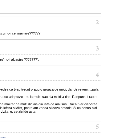
2
scu nu-i cel mai tare??????
3
u' nu-i albastru ???????".
4
ai vedea ca ti-au trecut pragu o groaza de unici, dar de revenit ...pula.
i sa se adapteze....tu la multi, sau aia multi la tine. Raspunsul tau e
ica mai rar ca multi din aia din lista de mai sus. Daca ti-ar disparea
 ieftina si Alist, poate am vedea si ceva articole. Si ca bonus nici
vizita. e, ce zici de asta.
5
nvers
...