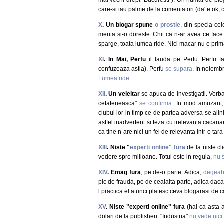
care-si iau palme de la comentatori (da' e ok, c
X
. Un blogar spune
o prostie
, din specia ce
merita si-o doreste. Chit ca n-ar avea ce face 
sparge, toata lumea ride. Nici macar nu e prim
XI
. In Mai, Perfu
il lauda pe Perfu. Perfu f
confuzeaza astia). Perfu
se supara
. In noiembr
Lumea ride
.
XII
. Un veleitar
se apuca de investigatii. Vorba
cetateneasca"
se confirma
. In mod amuzant, 
clubul lor in timp ce de partea adversa se al
astfel inadvertent si teza cu irelevanta cacanari
ca tine n-are nici un fel de relevanta intr-o ta
XIII
. Niste "
experti online" fura
de la niste cli
vedere spre milioane. Totul este in regula,
nu 
XIV
. Emag fura
, pe de-o parte. Adica,
degeaba 
pic de frauda, pe de cealalta parte, adica daca t
l practica el atunci platesc ceva blogarasi de 
XV
. Niste "experti online" fura
(hai ca asta a
dolari de la publisheri. "Industria"
nu vede nici