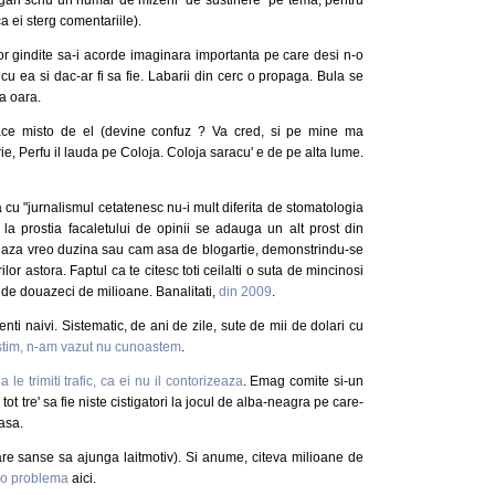
a ei sterg comentariile).
lor gindite sa-i acorde imaginara importanta pe care desi n-o
cu ea si dac-ar fi sa fie. Labarii din cerc o propaga. Bula se
a oara.
ace misto de el (devine confuz ? Va cred, si pe mine ma
ie, Perfu il lauda pe Coloja. Coloja saracu' e de pe alta lume.
 cu "jurnalismul cetatenesc nu-i mult diferita de stomatologia
la prostia facaletului de opinii se adauga un alt prost din
iniaza vreo duzina sau cam asa de blogartie, demonstrindu-se
lor astora. Faptul ca te citesc toti ceilalti o suta de mincinosi
ra de douazeci de milioane. Banalitati,
din 2009
.
enti naivi. Sistematic, de ani de zile, sute de mii de dolari cu
stim, n-am vazut nu cunoastem
.
le trimiti trafic, ca ei nu il contorizeaza
. Emag comite si-un
ot tre' sa fie niste cistigatori la jocul de alba-neagra pe care-
casa.
re sanse sa ajunga laitmotiv). Si anume, citeva milioane de
 o problema
aici.