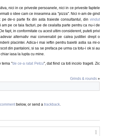
tiva, nici in ce priveste persoanele, nici in ce priveste faptele
a formati o idee cam ce inseamna aia "pizza". Nici n-am de gind
: pe de-o parte fix din asta traieste consultantul, din
vindut
am pe ce taia facturi, pe de cealalta parte pentru ca nu-i de
. De fapt, in conformitate cu acest ultim considerent, puteti privi
i adevar alternativ mai convenabil pe calea justitiei drept o
inderii placintei. Adica-i mai ieftin pentru baietii astia sa mi-o
 scot din pantaloni, si sa se prefaca pe urma ca totu-i ok si au
 chiar iasa la lupta cu mine.
e tema "
de ce-a ratat Petcu
", dat fiind ca toti incolo trageti. Zic
Grinds & rounds
»
comment
below, or send a
trackback
.
1