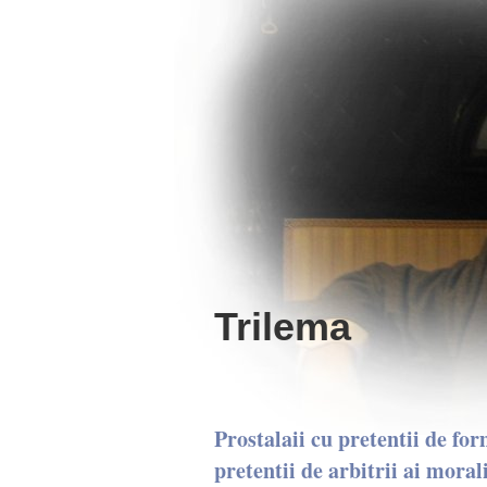
Trilema
Prostalaii cu pretentii de fo
pretentii de arbitrii ai morali