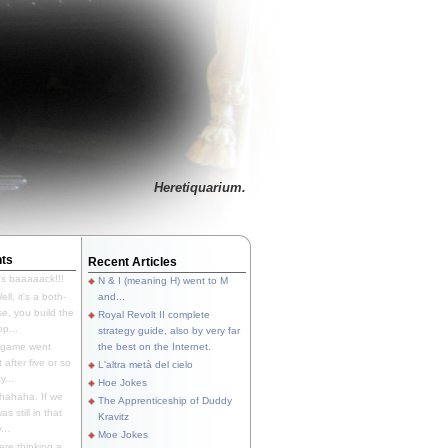
Heretiquarium.
ts
Recent Articles
's baaaaack!!!
N & I (meaning H) went to M
ll, it's a both-
and...
e, you build the
Royal Revolt II complete
p...
strategy guide, also by very far
 game went
the best on the Internet.
t after five or so
L'altra metà del cielo
y...
Hoe Jokes
hahaha. If we
The Apprenticeship of Duddy
s still in that
Kravitz
...
Moe Jokes
re thinking a