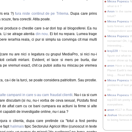
Mircea Popescu
No
what is it ?
Anon
In the same 
rs era ?)
fura niste continut de pe Trilema
. Dupa care prins
Intuit?
 scuze, fara corectii. Atita poate.
Mircea Popescu
H
lasts forever, and 
si produce o chestie care s-ar dori top al blogosferei. Ea nu
"independent woma
a. Li se atrage atentia
din nou
. Ei tot nu repara. Lumea trage
Mircea Popescu
Wt
re ierarhia reala, ci pur si simplu sa convinga cit mai multi
nonsense! Oh, I get 
interesting...
lexy229
> how exa
care nu are nici o legatura cu grupul MediaPro, si nici nu-i
figure out what to
i ceilalti mirlani. Evident, el tace si mers pe burta, dar
avatar show up by.
 Ca pe vremuri exact, chit ca putoii astia nu miscau pe vremea
anon
Have a laugh
Planet Earth's mo
blog.... Read More
, ca-i de la turci, se poate considera patriotism. Sau prostie.
Mircea Popescu
He
problems of last y
life.
alte campanii in care s-au cam fraudat clientii
. Nu-i ca si cum
Mircea Popescu
Re
top100-ish pretty
care discutam (si nu, nu-i vorba de ceva sexual, Pizdafu fiind
everywhere.
t de aflat cam cu ce bani cumpara ea actiuni la firme si alte
anon
#117 in Russ
ri capabili de investigatie online, nu-i asa ?
Joshue
Meanwhile
to being famous in 
jura o clienta, dupa care pretinde ca "totul a fost pentru
de fapt
halimais
tipic Sectorului Agricol Ilfov (cunoscut in texte
gari scriu un numar de mizerii "de sustinere" pe tema, pentru