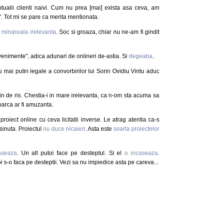
ualii clienti naivi. Cum nu prea [mai] exista asa ceva, am
e". Tot mi se pare ca merita mentionata.
 minareala irelevanta
. Soc si groaza, chiar nu ne-am fi gindit
venimente", adica adunari de onlineri de-astia. Si
degeaba
.
u mai putin legale a convorbirilor lui Sorin Ovidiu Vintu aduc
in de ris. Chestia-i in mare irelevanta, ca n-om sta acuma sa
 parca ar fi amuzanta.
roiect online cu ceva licitatii inverse. Le atrag atentia ca-s
sinuta. Proiectul
nu duce nicaieri
. Asta este
soarta proiectelor
aseaza
. Un alt putoi face pe desteptul. Si el
o incaseaza
.
i s-o faca pe desteptii. Vezi sa nu impiedice asta pe careva...