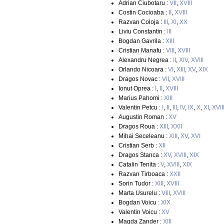
Adrian Ciubotaru :
VII
,
XVIII
Costin Cocioaba :
II
,
XVIII
Razvan Coloja :
III
,
XI
,
XX
Liviu Constantin :
III
Bogdan Gavrila :
XIII
Cristian Manafu :
VIII
,
XVIII
Alexandru Negrea :
II
,
XIV
,
XVIII
Orlando Nicoara :
VI
,
XIII
,
XV
,
XIX
Dragos Novac :
VII
,
XVIII
Ionut Oprea :
I
,
II
,
XVIII
Marius Pahomi :
XIII
Valentin Petcu :
I
,
II
,
III
,
IV
,
IX
,
X
,
XI
,
XVII
Augustin Roman :
XV
Dragos Roua :
XIII
,
XXII
Mihai Seceleanu :
XIII
,
XV
,
XVI
Cristian Serb :
XII
Dragos Stanca :
XV
,
XVIII
,
XIX
Catalin Tenita :
V
,
XVIII
,
XIX
Razvan Tirboaca :
XXII
Sorin Tudor :
XIII
,
XVIII
Marta Usurelu :
VIII
,
XVIII
Bogdan Voicu :
XIX
Valentin Voicu :
XV
Magda Zander :
XIII