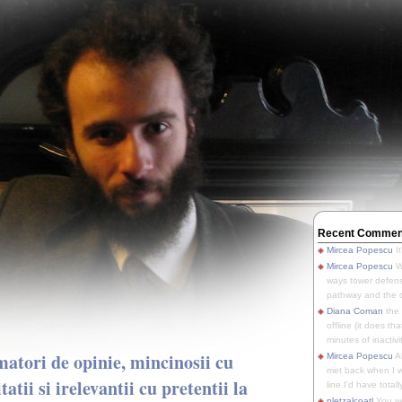
Recent Commen
Mircea Popescu
It
Mircea Popescu
We
ways tower defens
pathway and the o
Diana Coman
the
offline (it does tha
minutes of inactivit
rmatori de opinie, mincinosii cu
Mircea Popescu
A
met back when I wa
tatii si irelevantii cu pretentii la
line I'd have totally
pletzalcoatl
You we