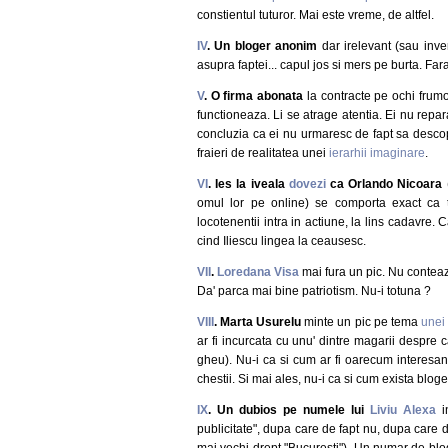
constientul tuturor. Mai este vreme, de altfel.
IV
. Un bloger anonim
dar irelevant (sau inve
asupra faptei... capul jos si mers pe burta. Fara
V
. O firma abonata
la contracte pe ochi frumo
functioneaza. Li se atrage atentia. Ei nu repar
concluzia ca ei nu urmaresc de fapt sa descope
fraieri de realitatea unei
ierarhii imaginare
.
VI
. Ies la iveala
dovezi
ca Orlando Nicoara
(
omul lor pe online) se comporta exact ca tot
locotenentii intra in actiune, la lins cadavre.
cind Iliescu lingea la ceausesc.
VII
.
Loredana Visa
mai fura un pic. Nu conteaza
Da' parca mai bine patriotism. Nu-i totuna ?
VIII
. Marta Usurelu
minte un pic pe tema
unei 
ar fi incurcata cu unu' dintre magarii despre 
gheu). Nu-i ca si cum ar fi oarecum interesan
chestii. Si mai ales, nu-i ca si cum exista bloge
IX
. Un dubios pe numele lui
Liviu Alexa
in
publicitate", dupa care de fapt nu, dupa care 
mai vechi drept "Bucuresti"). Un numar de blo