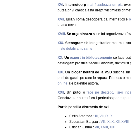
XVI
. Internetcorp
mai fraudeaza un pic
event
putea privi chestia asta drept "victimless crim
XVII
. Iulian Toma
descopera ca Internetics e
o
la asa ceva.
XVIII
. Se organizeaza
si se tot organizeaza "e
XIX
. Stenogramele
inregistrarilor mai mult sa
niste detalii amuzante
.
XX
. Un
expert in biblioteconomie
se face put
catalogam prostiile fiecarui anonim, da' totusi
XXI
. Un blogar neutru de la PSD
sustine un p
plini de gauri, pe care le repara. Primesc o ma
online
ale baietilor astora.
XXII
. Un putoi
o
face pe desteptul si-o inc
Concluzia ar putea fi ca-i periculos pentru puto
Participantii la distractia de azi :
Cetin Ametcea :
III
,
VII
,
IX
,
X
Sebastian Bargau :
VII
,
IX
,
X
,
XII
,
XVIII
Cristian China :
VII
,
XVIII
,
XXI