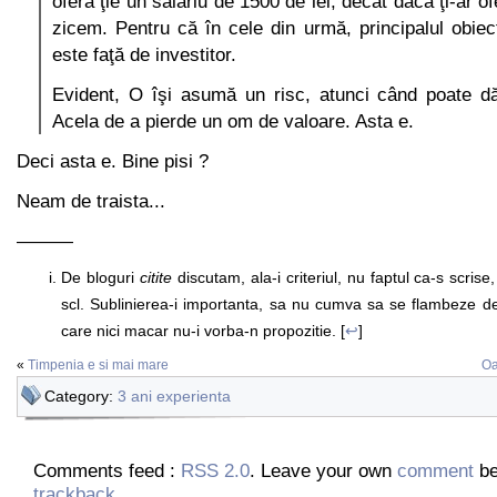
oferă ţie un salariu de 1500 de lei, decât dacă ţi-ar of
zicem. Pentru că în cele din urmă, principalul obiect
este faţă de investitor.
Evident, O îşi asumă un risc, atunci când poate dă
Acela de a pierde un om de valoare. Asta e.
Deci asta e. Bine pisi ?
Neam de traista...
———
De bloguri
citite
discutam, ala-i criteriul, nu faptul ca-s scrise
scl. Sublinierea-i importanta, sa nu cumva sa se flambeze 
care nici macar nu-i vorba-n propozitie. [
↩
]
«
Timpenia e si mai mare
Oa
Category:
3 ani experienta
Comments feed :
RSS 2.0
. Leave your own
comment
be
trackback
.