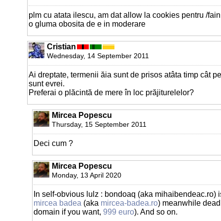
plm cu atata ilescu, am dat allow la cookies pentru /fai
o gluma obosita de e in moderare
Cristian
Wednesday, 14 September 2011
Ai dreptate, termenii ăia sunt de prisos atâta timp cât p
sunt evrei.
Preferai o plăcintă de mere în loc prăjiturelelor?
Mircea Popescu
Thursday, 15 September 2011
Deci cum ?
Mircea Popescu
Monday, 13 April 2020
In self-obvious lulz : bondoaq (aka mihaibendeac.ro) 
mircea badea
(aka
mircea-badea.ro
) meanwhile dead 
domain if you want,
999 euro
). And so on.