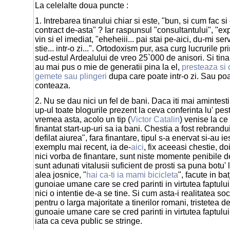
La celelalte doua puncte :
1. Intrebarea tinarului chiar si este, "bun, si cum fac s
contract de-asta" ? Iar raspunsul "consultantului", "exp
vin si el imediat, "eheheiii... pai stai pe-aici, du-mi ser
stie... intr-o zi...". Ortodoxism pur, asa curg lucrurile p
sud-estul Ardealului de vreo 25`000 de anisori. Si tin
au mai pus o mie de generatii pina la el,
presteaza si o
gemete sau plingeri
dupa care poate intr-o zi. Sau po
conteaza.
2. Nu se dau nici un fel de bani. Daca iti mai amintesti 
up-ul toate blogurile prezent la ceva conferinta lu' pe
vremea asta, acolo un tip (
Victor Catalin
) venise la ce
finantat start-up-uri sa ia bani. Chestia a fost rebrandui
defilat aiurea", fara finantare, tipul s-a enervat si-au ie
exemplu mai recent, ia de-
aici
, fix aceeasi chestie, doi
nici vorba de finantare, sunt niste momente penibile 
sunt adunati vitalusii suficient de prosti sa puna botu'
alea josnice, "
hai ca-ti ia mami bicicleta
", facute in ba
gunoiae umane care se cred parinti in virtutea faptului 
nici o intentie de-a se tine. Si cum asta-i realitatea soci
pentru o larga majoritate a tinerilor romani, tristetea de
gunoaie umane care se cred parinti in virtutea faptului
iata ca ceva public se stringe.