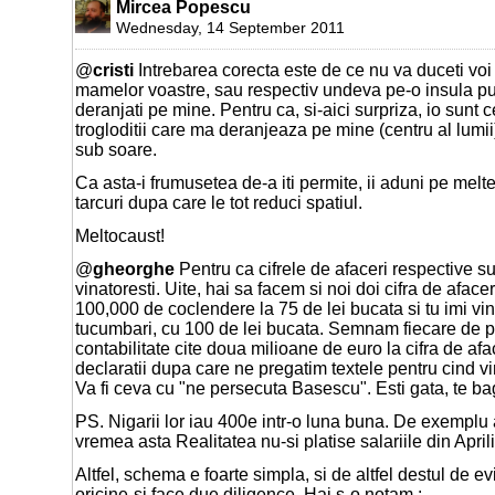
Mircea Popescu
Wednesday, 14 September 2011
@
cristi
Intrebarea corecta este de ce nu va duceti voi
mamelor voastre, sau respectiv undeva pe-o insula pu
deranjati pe mine. Pentru ca, si-aici surpriza, io sunt ce
trogloditii care ma deranjeaza pe mine (centru al lumi
sub soare.
Ca asta-i frumusetea de-a iti permite, ii aduni pe melte
tarcuri dupa care le tot reduci spatiul.
Meltocaust!
@
gheorghe
Pentru ca cifrele de afaceri respective su
vinatoresti. Uite, hai sa facem si noi doi cifra de afaceri 
100,000 de coclendere la 75 de lei bucata si tu imi vi
tucumbari, cu 100 de lei bucata. Semnam fiecare de pr
contabilitate cite doua milioane de euro la cifra de afac
declaratii dupa care ne pregatim textele pentru cind vi
Va fi ceva cu "ne persecuta Basescu". Esti gata, te ba
PS. Nigarii lor iau 400e intr-o luna buna. De exemplu 
vremea asta Realitatea nu-si platise salariile din Aprili
Altfel, schema e foarte simpla, si de altfel destul de e
oricine-si face due diligence. Hai s-o notam :