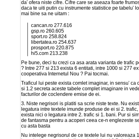
da' ofera niste cifre. Cifre care se aseaza foarte frumos 
daca te uiti putin cu instrumente statistice pe tabelu' lor
mai bine sa ne uitam :
cancan.ro 277.616
gsp.ro 260.605
sport.ro 258.824
libertatea.ro 254.637
prosport.ro 220.875
hi5.com 213.238
Pe bune, deci tu crezi ca asa arata varianta de trafic pe
? Intre 277 si 213 exista 6 entitati, intre 1000 si 277 ex
cooperativa Internetul Nou ? Pai tocmai.
Traficul lui peste exista comlet imaginar, in sensu' ca
si 1.2 secreta aceste tabele complet imaginare in vede
facturilor de coclendere emise de ei.
3. Niste negrisori is platiti sa scrie niste texte. Nu exis
legatura intre textele imunde produse de ei si 2. trafic
exista nici o legatura intre 2. trafic si 1. bani. Pur si s
de fantasma pentru a acoperi ceea ce-n englezeste 
cu asta basta
Nu intelege negrisorul de ce textele lui nu valoreaza 