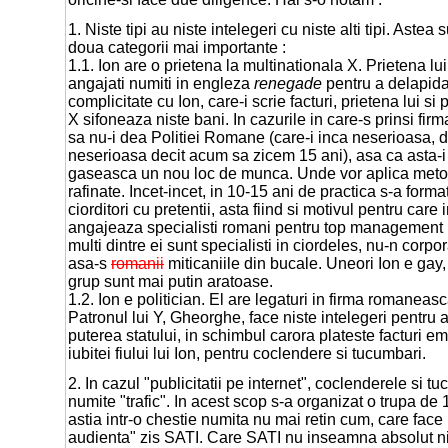
1. Niste tipi au niste intelegeri cu niste alti tipi. Aste
doua categorii mai importante :
1.1. Ion are o prietena la multinationala X. Prietena lui
angajati numiti in engleza
renegade
pentru a delapida 
complicitate cu Ion, care-i scrie facturi, prietena lui si p
X sifoneaza niste bani. In cazurile in care-s prinsi fir
sa nu-i dea Politiei Romane (care-i inca neserioasa, d
neserioasa decit acum sa zicem 15 ani), asa ca asta-i to
gaseasca un nou loc de munca. Unde vor aplica met
rafinate. Incet-incet, in 10-15 ani de practica s-a forma
ciorditori cu pretentii, asta fiind si motivul pentru care
angajeaza specialisti romani pentru top management 
multi dintre ei sunt specialisti in ciordeles, nu-n corp
asa-s
romanii
miticaniile din bucale. Uneori Ion e gay, 
grup sunt mai putin aratoase.
1.2. Ion e politician. El are legaturi in firma romaneas
Patronul lui Y, Gheorghe, face niste intelegeri pentru 
puterea statului, in schimbul carora plateste facturi e
iubitei fiului lui Ion, pentru coclendere si tucumbari.
2. In cazul "publicitatii pe internet", coclenderele si tu
numite "trafic". In acest scop s-a organizat o trupa de 
astia intr-o chestie numita nu mai retin cum, care face
audienta" zis SATI. Care SATI nu inseamna absolut nim