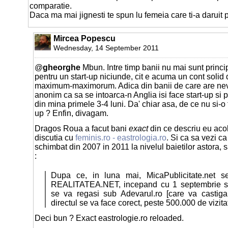
comparatie.
Daca ma mai jignesti te spun lu femeia care ti-a daruit
Mircea Popescu
Wednesday, 14 September 2011
@
gheorghe
Mbun. Intre timp banii nu mai sunt princ
pentru un start-up niciunde, cit e acuma un cont solid
maximum-maximorum. Adica din banii de care are nev
anonim ca sa se intoarca-n Anglia isi face start-up si 
din mina primele 3-4 luni. Da' chiar asa, de ce nu si-o fi
up ? Enfin, divagam.
Dragos Roua a facut bani
exact
din ce descriu eu acol
discutia cu
feminis.ro - eastrologia.ro
. Si ca sa vezi c
schimbat din 2007 in 2011 la nivelul baietilor astora, 
:
Dupa ce, in luna mai, MicaPublicitate.net se 
REALITATEA.NET, incepand cu 1 septembrie sit
se va regasi sub Adevarul.ro [care va castiga,
directul se va face corect, peste 500.000 de vizitat
Deci bun ? Exact eastrologie.ro reloaded.