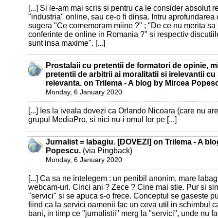
[...] Si le-am mai scris si pentru ca le consider absolut 
"industria" online, sau ce-o fi dinsa. Intru aprofundarea
sugera "Ce comemoram miine ?" ; "De ce nu merita sa pa
conferinte de online in Romania ?" si respectiv discutii
sunt insa maxime". [...]
Prostalaii cu pretentii de formatori de opinie, m
pretentii de arbitrii ai moralitatii si irelevantii cu
relevanta. on Trilema - A blog by Mircea Popes
Monday, 6 January 2020
[...] Ies la iveala dovezi ca Orlando Nicoara (care nu are
grupul MediaPro, si nici nu-i omul lor pe [...]
Jurnalist = labagiu. [DOVEZI] on Trilema - A bl
Popescu.
(via Pingback)
Monday, 6 January 2020
[...] Ca sa ne intelegem : un penibil anonim, mare labagi
webcam-uri. Cinci ani ? Zece ? Cine mai stie. Pur si si
"servici" si se apuca s-o frece. Conceptul se gaseste pu
fiind ca la servici oamenii fac un ceva util in schimbul ca
bani, in timp ce "jurnalistii" merg la "servici", unde nu 