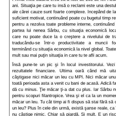
ani. Situaţia pe care tu insă o reclami este una destu
ale cărei cauze sunt foarte complexe. Incepând de la 
suficient motivat, continuând poate cu bugetul timp r
pentru a rezolva toate probleme interne, continuând 
partea lui nenea Sârbu, cu situaţia economică loc
care nu poate duce la o creştere a nivelului de tr
traducându-se într-o productivitate a muncii fo
terminând cu situaţia economică la nivel global. Toat
mult sau mai puţin situaţia in care tu te afli acum.
Însă pune-te un pic şi în locul investitorului. Vez
rezultatele financiare. Ultima oară când mă ui
câştigase nici măcar un leu cu MPI. Nici măcar unul
toată perioada asta a venit cu bani de acasă. Adică fac
dă cu minus. Ţie măcar ţi-a dat cu plus. Iar Sârbu nu
pentru scopuri filantropice. Vrea şi el ca la un mome
măcar un leu. Tu cât timp ai fi dispus să stai fără să 
un leu? Plus în cele din urmă, există şanse reale, ca 
nu câştige nimic. Chiar să piardă. Şi mult. E un risc 