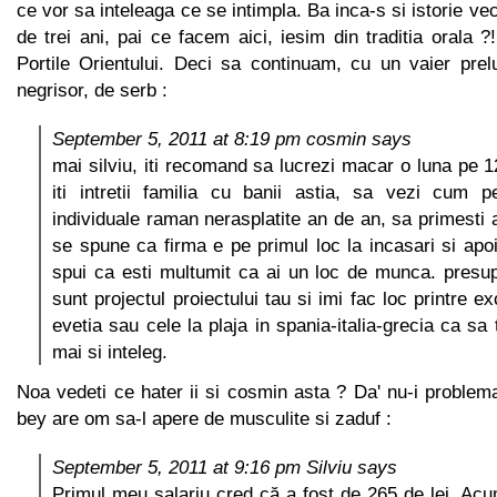
ce vor sa inteleaga ce se intimpla. Ba inca-s si istorie v
de trei ani, pai ce facem aici, iesim din traditia orala 
Portile Orientului. Deci sa continuam, cu un vaier pre
negrisor, de serb :
September 5, 2011 at 8:19 pm cosmin says
mai silviu, iti recomand sa lucrezi macar o luna pe 1
iti intretii familia cu banii astia, sa vezi cum p
individuale raman nerasplatite an de an, sa primesti a
se spune ca firma e pe primul loc la incasari si apoi
spui ca esti multumit ca ai un loc de munca. presu
sunt projectul proiectului tau si imi fac loc printre ex
evetia sau cele la plaja in spania-italia-grecia ca sa 
mai si inteleg.
Noa vedeti ce hater ii si cosmin asta ? Da' nu-i proble
bey are om sa-l apere de musculite si zaduf :
September 5, 2011 at 9:16 pm Silviu says
Primul meu salariu cred că a fost de 265 de lei. Acu