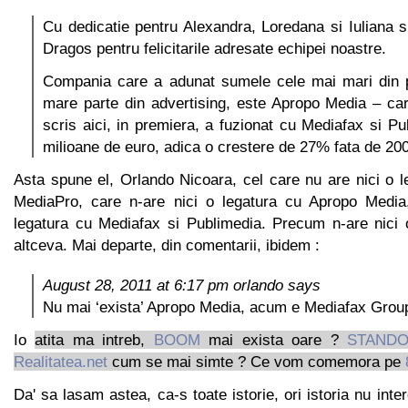
Cu dedicatie pentru Alexandra, Loredana si Iuliana si
Dragos pentru felicitarile adresate echipei noastre.
Compania care a adunat sumele cele mai mari din p
mare parte din advertising, este Apropo Media – c
scris aici, in premiera, a fuzionat cu Mediafax si Pu
milioane de euro, adica o crestere de 27% fata de 20
Asta spune el, Orlando Nicoara, cel care nu are nici o le
MediaPro, care n-are nici o legatura cu Apropo Media,
legatura cu Mediafax si Publimedia. Precum n-are nici 
altceva. Mai departe, din comentarii, ibidem :
August 28, 2011 at 6:17 pm orlando says
Nu mai ‘exista’ Apropo Media, acum e Mediafax Grou
Io
atita ma intreb,
BOOM
mai exista oare ?
STAND
Realitatea.net
cum se mai simte ? Ce vom comemora pe
Da' sa lasam astea, ca-s toate istorie, ori istoria nu int