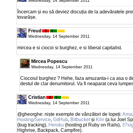
Wednesday, 14 September 2011
Încercam și eu să deviez discuția de la adevăratele prob
tovarășe.
Freud
Wednesday, 14 September 2011
mircea e si ciocoi si burghez, e si liberal capitalist.
Mircea Popescu
Wednesday, 14 September 2011
Ciocoiul burghez ? Hehe, faza amuzanta-i ca asa o d
destul de clar denumitorul. Va fi neaparat ceva lumpen
Cristian
Wednesday, 14 September 2011
@gheorghe: niște exemple de vânzători de lopeți:
Ama
Hosting/Service
,
GitHub
,
Bitbucket
și
Kiln
(a lui Joel Sp
(bug tracking),
Heroku
(hosting pt Ruby on Rails),
37si
Highrise, Backpack, Campfire).