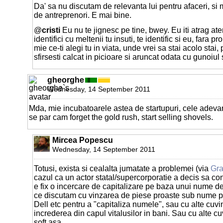
Da' sa nu discutam de relevanta lui pentru afaceri, si 
de antreprenori. E mai bine.
@
cristi
Eu nu te jignesc pe tine, bwey. Eu iti atrag ate
identifici cu meltenii tu insuti, te identific si eu, fara 
mie ce-ti alegi tu in viata, unde vrei sa stai acolo st
sfirsesti calcat in picioare si aruncat odata cu gunoiul
gheorghe
Wednesday, 14 September 2011
Mda, mie incubatoarele astea de startupuri, cele adevar
se par cam forget the gold rush, start selling shovels.
Mircea Popescu
Wednesday, 14 September 2011
Totusi, exista si cealalta jumatate a problemei (via
Gr
cazul ca un actor statal/supercorporatie a decis sa co
e fix o incercare de capitalizare pe baza unui nume dej
ce discutam cu vinzarea de piese proaste sub nume
Dell etc pentru a "capitaliza numele", sau cu alte cuvi
increderea din capul vitalusilor in bani. Sau cu alte cu
soft asa.