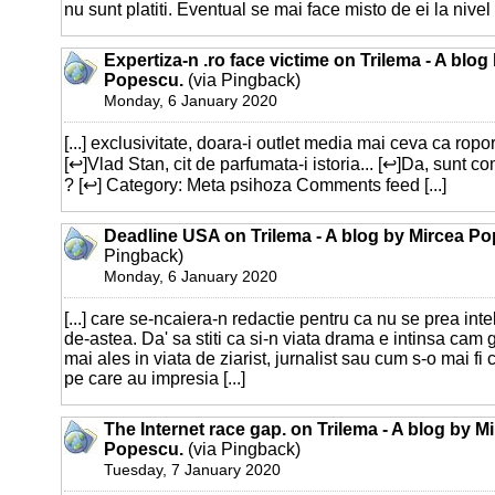
nu sunt platiti. Eventual se mai face misto de ei la nivel d
Expertiza-n .ro face victime on Trilema - A blog
Popescu.
(via Pingback)
Monday, 6 January 2020
[...] exclusivitate, doara-i outlet media mai ceva ca ropo
[↩]Vlad Stan, cit de parfumata-i istoria... [↩]Da, sunt co
? [↩] Category: Meta psihoza Comments feed [...]
Deadline USA on Trilema - A blog by Mircea P
Pingback)
Monday, 6 January 2020
[...] care se-ncaiera-n redactie pentru ca nu se prea inte
de-astea. Da' sa stiti ca si-n viata drama e intinsa cam 
mai ales in viata de ziarist, jurnalist sau cum s-o mai f
pe care au impresia [...]
The Internet race gap. on Trilema - A blog by M
Popescu.
(via Pingback)
Tuesday, 7 January 2020