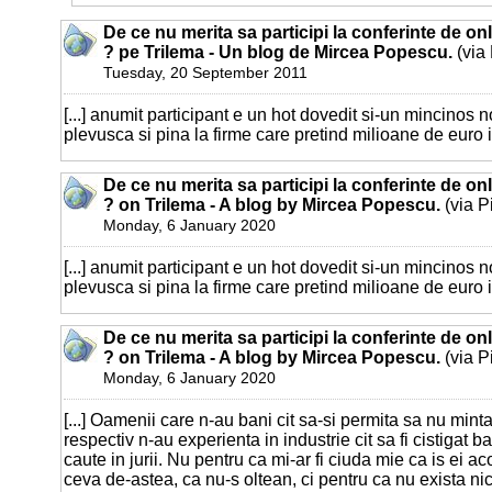
De ce nu merita sa participi la conferinte de o
? pe Trilema - Un blog de Mircea Popescu.
(via
Tuesday, 20 September 2011
[...] anumit participant e un hot dovedit si-un mincinos n
plevusca si pina la firme care pretind milioane de euro inca
De ce nu merita sa participi la conferinte de o
? on Trilema - A blog by Mircea Popescu.
(via P
Monday, 6 January 2020
[...] anumit participant e un hot dovedit si-un mincinos n
plevusca si pina la firme care pretind milioane de euro inca
De ce nu merita sa participi la conferinte de o
? on Trilema - A blog by Mircea Popescu.
(via P
Monday, 6 January 2020
[...] Oamenii care n-au bani cit sa-si permita sa nu minta 
respectiv n-au experienta in industrie cit sa fi cistigat b
caute in jurii. Nu pentru ca mi-ar fi ciuda mie ca is ei ac
ceva de-astea, ca nu-s oltean, ci pentru ca nu exista nic