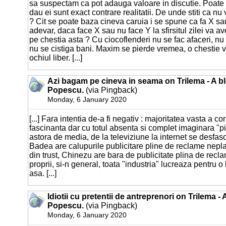
sa suspectam ca pot adauga valoare in discutie. Poate s
dau ei sunt exact contrare realitatii. De unde stiti ca nu
? Cit se poate baza cineva caruia i se spune ca fa X sau
adevar, daca face X sau nu face Y la sfirsitul zilei va a
pe chestia asta ? Cu ciocoflenderi nu se fac afaceri, nu 
nu se cistiga bani. Maxim se pierde vremea, o chestie viz
ochiul liber. [...]
Azi bagam pe cineva in seama on Trilema - A b
Popescu.
(via Pingback)
Monday, 6 January 2020
[...] Fara intentia de-a fi negativ : majoritatea vasta a co
fascinanta dar cu totul absenta si complet imaginara "pia
astora de media, de la televiziune la internet se desfaso
Badea are calupurile publicitare pline de reclame neplati
din trust, Chinezu are bara de publicitate plina de recl
proprii, si-n general, toata "industria" lucreaza pentru o
asa. [...]
Idiotii cu pretentii de antreprenori on Trilema -
Popescu.
(via Pingback)
Monday, 6 January 2020