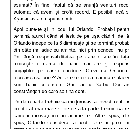
asumat? În fine, faptul că se anunţă venituri rec
automat că avem şi profit record. E posibil incă s
Aşadar asta nu spune nimic.
Apoi pune-te şi in locul lui Orlando. Probabil pen
termină atunci când ai ieşit de pe uşa clădirii de
Orlando incepe pe la 6 dimineaţa şi se termină probabi
din câte îmi aduc eu aminte, nici prin concedii nu p
Pe lângă responsabilitatea pe care o are în faţa
foloseşte o cârcă de bani, mai are şi responsab
angajiţilor pe care-i conduce. Crezi că Orland
mărească salariile? Ar face-o cu cea mai mare plăcer
sunt banii lui oricum. Sunt ai lui Sârbu. Dar a
constrângeri de care să ţină cont.
Pe de o parte trebuie să mulţumească investitorul, pr
profit cât mai mare şi pe de altă parte trebuie să re
oameni motivaţi intr-un anume fel. Altfel spus, de
spus, Orlando consideră că poate face un profit m