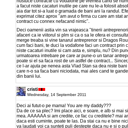
nustuce contracte cu vodafone pe vremea cand se nume
a facut niste cacaturi inutile pe care nu le-a folosit abs
aia dar tot si-a luat o gramada de bani ani la randul. Ef
exprimat citez aprox "am avut o firma cu care am stat an
contract cu connex nefacand nimic".
Deci oamenii astia vin sa vrajeasca "tinerii antreprenori
afaceri ca ie viitorul si plm si ca o sa le ofera ei consult
merge treaba si vine tanarul antreprenor si Dragos Roua 
cum faci bani, te duci la vodafone faci un contract prin c
niste cacaturi inutile si cam asta e, simplu, nu? Din p
urmatoarea intrebare pe care ar pune-o un tanar antre
poate si el sa faca rost de un astfel de contract... Sincer
ce l-ar ajuta pe nenea asta Vlad Stan sa dea niste bani 
care n-o sa faca bani niciodata, mai ales cand te gande
din banii lui.
cristi
Wednesday, 14 September 2011
Deci ai futut-o pe mama! You are my daddy???
Da de ce sa plec? Imi place aici, e soare, e alb si mai s
mea. AAAAAA si am credite, ce fac cu creditele? mai a
daca esti cuminte, poate te las. Da stai ca nu e bine ni
va laudati voi ca sunteti puli destepte daca nu e si o pu