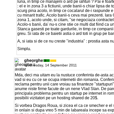
luna, in timp ce manajerii o ard pe iahturi ? Pai e foar
: el e in zona 3 a fictiunii, unde banii-s chiar lipsa de 
scurg pina acolo, in timp ce cocalarul de-i raspunde e
cu minarit trafic. Acolo banii-s ceva mai prezenti. Iara
zona 1, acolo unde, si citam, "se negociaza contractele
Acolo-s banii, da' nu-s cine stie ce multi dat fiind ca 
Stanca gasesti pe toate gardurile, in timp ce compani
greu. Si iata de ce baietii astia o ard toti in grup pe b
A, si iata si de ce nu creste "industria" : prostia asta nu
Simplu.
gheorghe
Wednesday, 14 September 2011
Mda, deci ma uitam eu la nustuce conferinta de-asta a
vad si eu cu ce se ocupa internetii din romania. Confer
reclama pentru unii care vroiau sa finanteze "startupuri
anume niste firme facute de un nene Vlad Stan. De parca
principala problema pentru un startup pe internet in roma
posibilii vizitatori pe un hosting shared de 20$.
Si vorbea Dragos Roua, si zicea el ca ce smecher e el 
in onlain si dupa vreo 5 min de labareala incepe sa exp