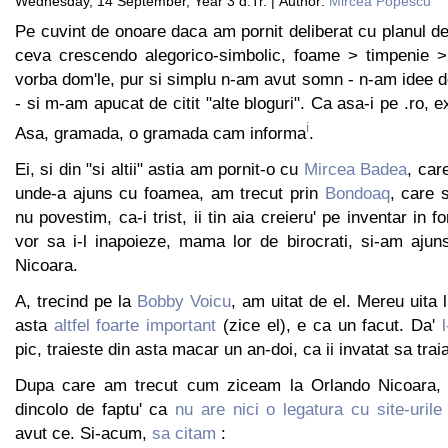
Wednesday, 14 September, Year 3 d.Tr. | Author:
Mircea Popescu
Pe cuvint de onoare daca am pornit deliberat cu planul d
ceva crescendo alegorico-simbolic, foame > timpenie >
vorba dom'le, pur si simplu n-am avut somn - n-am idee de
- si m-am apucat de citit "alte bloguri". Ca asa-i pe .ro, 
i
Asa, gramada, o gramada cam informa
.
Ei, si din "si altii" astia am pornit-o cu
Mircea Badea
, car
unde-a ajuns cu foamea, am trecut prin
Bondoaq
, care s
nu povestim, ca-i trist, ii tin aia creieru' pe inventar in f
vor sa i-l inapoieze, mama lor de birocrati, si-am ajun
Nicoara.
A, trecind pe la
Bobby Voicu
, am uitat de el. Mereu uita 
asta
altfel foarte important
(zice el), e ca un facut. Da'
pic, traieste din asta macar un an-doi, ca ii invatat sa trai
Dupa care am trecut cum ziceam la Orlando Nicoara, d
dincolo de faptu' ca
nu are nici o legatura cu site-uril
avut ce. Si-acum,
sa citam
: