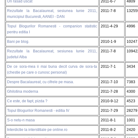
Un rasad uscat
2011-6-7
4809
Rezultate la Bacalaureat, sesiunea Iunie 2011,
2011-7-8
13255
municipiul Bucuresti, AANEI - DAN
Topul Blogurilor Romanesti - companion statistic
2011-4-29
4996
pentru editia I
Bani pe blog.
2010-1-9
10247
Rezultate la Bacalaureat, sesiunea Iunie 2011,
2011-7-8
10942
judetul Alba
De ce sora-mea ii mai buna decit curva de sora-ta
2011-7-1
3434
(chestie pe care o cunosc personal)
Despre Bacalaureat, cu cifrele pe masa.
2011-7-10
7383
Ghilotina moderna
2011-7-28
4300
Ce este, de fapt, pizda ?
2010-9-12
4523
Topul Blogurilor Romanesti - editia IV
2011-7-29
28279
S-o netu-n masa
2011-8-1
1001
Interdictie la interstitiale pe online.ro
2011-8-2
2420