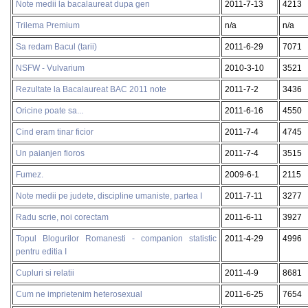
Note medii la bacalaureat dupa gen
2011-7-13
4213
Trilema Premium
n/a
n/a
Sa redam Bacul (tarii)
2011-6-29
7071
NSFW - Vulvarium
2010-3-10
3521
Rezultate la Bacalaureat BAC 2011 note
2011-7-2
3436
Oricine poate sa...
2011-6-16
4550
Cind eram tinar ficior
2011-7-4
4745
Un paianjen fioros
2011-7-4
3515
Fumez.
2009-6-1
2115
Note medii pe judete, discipline umaniste, partea I
2011-7-11
3277
Radu scrie, noi corectam
2011-6-11
3927
Topul Blogurilor Romanesti - companion statistic
2011-4-29
4996
pentru editia I
Cupluri si relatii
2011-4-9
8681
Cum ne imprietenim heterosexual
2011-6-25
7654