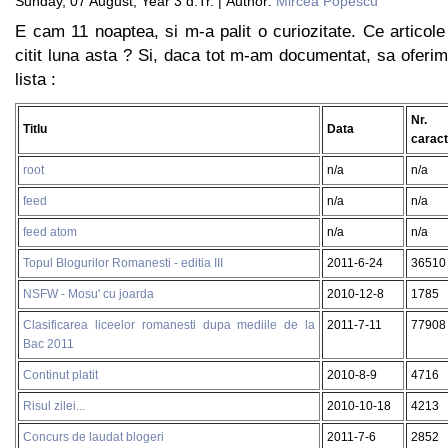
Sunday, 07 August, Year 3 d.Tr. | Author:
Mircea Popescu
E cam 11 noaptea, si m-a palit o curiozitate. Ce articol
citit luna asta ? Si, daca tot m-am documentat, sa oferim 
lista :
Nr.
Titlu
Data
carac
root
n/a
n/a
feed
n/a
n/a
feed atom
n/a
n/a
Topul Blogurilor Romanesti - editia III
2011-6-24
36510
NSFW - Mosu' cu joarda
2010-12-8
1785
Clasificarea liceelor romanesti dupa mediile de la
2011-7-11
77908
Bac 2011
Continut platit
2010-8-9
4716
Risul zilei...
2010-10-18
4213
Concurs de laudat blogeri
2011-7-6
2852