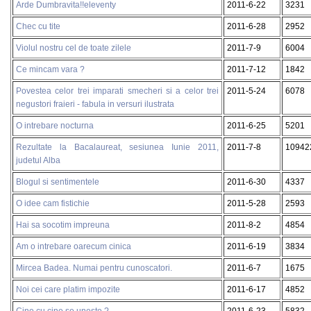
Arde Dumbravita!!eleventy
2011-6-22
3231
Chec cu tite
2011-6-28
2952
Violul nostru cel de toate zilele
2011-7-9
6004
Ce mincam vara ?
2011-7-12
1842
Povestea celor trei imparati smecheri si a celor trei
2011-5-24
6078
negustori fraieri - fabula in versuri ilustrata
O intrebare nocturna
2011-6-25
5201
Rezultate la Bacalaureat, sesiunea Iunie 2011,
2011-7-8
10942
judetul Alba
Blogul si sentimentele
2011-6-30
4337
O idee cam fistichie
2011-5-28
2593
Hai sa socotim impreuna
2011-8-2
4854
Am o intrebare oarecum cinica
2011-6-19
3834
Mircea Badea. Numai pentru cunoscatori.
2011-6-7
1675
Noi cei care platim impozite
2011-6-17
4852
Cine cu cine se uneste ?
2011-6-23
5832