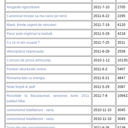
Arogante-ngrozitoare
2011-7-10
2705
Canonical incepe sa ma calce pe nervi
2011-6-22
2295
Mami, trimite urgent de mincare!
2011-7-19
4120
Parul axilo-inghinal la barbati
2011-5-29
4218
Cu ce m-am ocupat ?
2011-7-25
3511
Velocipisica neprecauta
2011-6-29
2558
Concurs de proza arhiscurta.
2010-1-12
10135
Fonduri structurale online
2011-6-2
5407
Romania fata cu energia
2011-6-21
4847
Niste timpiti & stuff
2011-5-29
2087
Rezultate la Bacalaureat, sesiunea Iunie 2011,
2011-7-8
10942
judetul Alba
comunismul totalitarism - varia
2010-11-10
3045
comunismul totalitarism - varia
2010-11-10
3045
Supa [de idei inspaimintatoare]
2011-6-26
5139