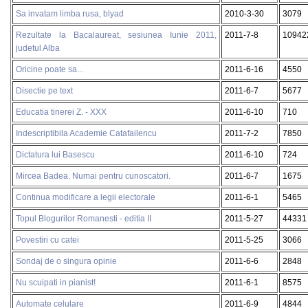
Sa invatam limba rusa, blyad
2010-3-30
3079
Rezultate la Bacalaureat, sesiunea Iunie 2011,
2011-7-8
10942
judetul Alba
Oricine poate sa...
2011-6-16
4550
Disectie pe text
2011-6-7
5677
Educatia tinerei Z. - XXX
2011-6-10
710
Indescriptibila Academie Catafailencu
2011-7-2
7850
Dictatura lui Basescu
2011-6-10
724
Mircea Badea. Numai pentru cunoscatori.
2011-6-7
1675
Continua modificare a legii electorale
2011-6-1
5465
Topul Blogurilor Romanesti - editia II
2011-5-27
44331
Povestiri cu catei
2011-5-25
3066
Sondaj de o singura opinie
2011-6-6
2848
Nu scuipati in pianist!
2011-6-1
8575
Automate celulare
2011-6-9
4844