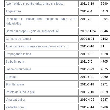
Avem o idee si pentru urite, grase si sfioase
2011-6-19
5290
Angajez trol
2011-2-4
3413
Rezultate la Bacalaureat, sesiunea Iunie 2011,
2011-7-8
10942
judetul Alba
Domeniu propriu - ghid de supravietuire
2009-11-24
3346
Concurs de August
2009-8-21
2192
Americanii au disperata nevoie de-un sut in cur
2011-5-16
81
Propaganda ieftina
2011-6-21
6828
Sa belim pula
2011-5-9
4705
Joaca cu numerele
2011-6-29
4075
Entypus
2011-6-21
2260
@twitterspam
2011-6-18
2271
Retete de supa la plic
2011-7-10
3219
Vina batranilor
2010-4-25
3687
Pedofilia si raul
2011-7-14
6786