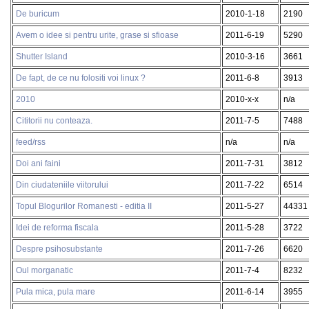
De buricum
2010-1-18
2190
Avem o idee si pentru urite, grase si sfioase
2011-6-19
5290
Shutter Island
2010-3-16
3661
De fapt, de ce nu folositi voi linux ?
2011-6-8
3913
2010
2010-x-x
n/a
Cititorii nu conteaza.
2011-7-5
7488
feed/rss
n/a
n/a
Doi ani faini
2011-7-31
3812
Din ciudateniile viitorului
2011-7-22
6514
Topul Blogurilor Romanesti - editia II
2011-5-27
44331
Idei de reforma fiscala
2011-5-28
3722
Despre psihosubstante
2011-7-26
6620
Oul morganatic
2011-7-4
8232
Pula mica, pula mare
2011-6-14
3955