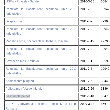
NSFW - Povestea Sandei
2010-3-15
6584
Rezultate la Bacalaureat, sesiunea Iunie 2011,
2011-7-8
10942
judetul Alba
Despre somn
2011-7-9
4930
Rezultate la Bacalaureat, sesiunea Iunie 2011,
2011-7-8
10942
judetul Alba
Madalina scrie, noi corectam : Isobel si roscata
2011-7-15
9279
Rezultate la Bacalaureat, sesiunea Iunie 2011,
2011-7-8
10942
judetul Alba
Breviar de masuri stupide
2011-6-1
3659
Rezultate la Bacalaureat, sesiunea Iunie 2011,
2011-7-8
10942
judetul Alba
Adolescente plingind
2011-7-6
3944
Politica mea fata de interviuri
2011-5-26
6386
Se intimpla pe net
2011-6-18
8047
aDEX : Adevaratul Dictionar Explicativ al Limbii
2009-3-18
866
Romane