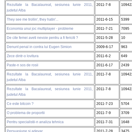
Rezultate la Bacalaureat, sesiunea Iunie 2011,
2011-7-8
10942
judetul Alba
They see me trollin', they hatin'...
2011-6-15
5399
Economia unui joc multiplayer - probleme
2011-7-21
7095
De cite femei aveti nevoie pentru a fi fericiti ?
2011-5-28
10
Denunt penal in contra lui Eugen Simion
2009-6-17
963
Zece dintr-o lovitura
2011-6-2
649
Paste-n sos de rosii
2011-6-17
2439
Rezultate la Bacalaureat, sesiunea Iunie 2011,
2011-7-8
10942
judetul Alba
Rezultate la Bacalaureat, sesiunea Iunie 2011,
2011-7-8
10942
judetul Alba
Ce este bitcoin ?
2011-7-23
5704
O problema de proportii
2011-7-9
3709
Pentru specialistii-n analiza tehnica
2011-7-31
1648
Persuasiune si adevar
2011-7-28
3475