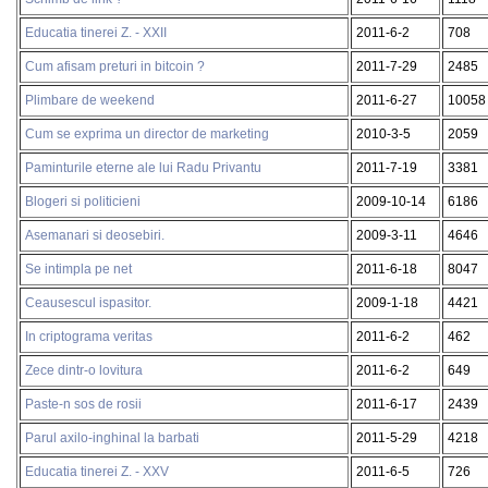
Educatia tinerei Z. - XXII
2011-6-2
708
Cum afisam preturi in bitcoin ?
2011-7-29
2485
Plimbare de weekend
2011-6-27
10058
Cum se exprima un director de marketing
2010-3-5
2059
Paminturile eterne ale lui Radu Privantu
2011-7-19
3381
Blogeri si politicieni
2009-10-14
6186
Asemanari si deosebiri.
2009-3-11
4646
Se intimpla pe net
2011-6-18
8047
Ceausescul ispasitor.
2009-1-18
4421
In criptograma veritas
2011-6-2
462
Zece dintr-o lovitura
2011-6-2
649
Paste-n sos de rosii
2011-6-17
2439
Parul axilo-inghinal la barbati
2011-5-29
4218
Educatia tinerei Z. - XXV
2011-6-5
726