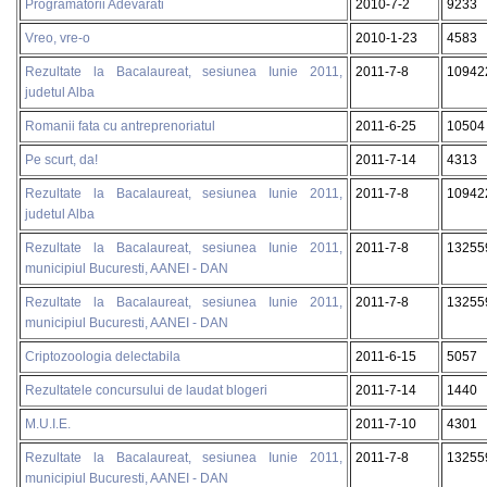
Programatorii Adevarati
2010-7-2
9233
Vreo, vre-o
2010-1-23
4583
Rezultate la Bacalaureat, sesiunea Iunie 2011,
2011-7-8
10942
judetul Alba
Romanii fata cu antreprenoriatul
2011-6-25
10504
Pe scurt, da!
2011-7-14
4313
Rezultate la Bacalaureat, sesiunea Iunie 2011,
2011-7-8
10942
judetul Alba
Rezultate la Bacalaureat, sesiunea Iunie 2011,
2011-7-8
13255
municipiul Bucuresti, AANEI - DAN
Rezultate la Bacalaureat, sesiunea Iunie 2011,
2011-7-8
13255
municipiul Bucuresti, AANEI - DAN
Criptozoologia delectabila
2011-6-15
5057
Rezultatele concursului de laudat blogeri
2011-7-14
1440
M.U.I.E.
2011-7-10
4301
Rezultate la Bacalaureat, sesiunea Iunie 2011,
2011-7-8
13255
municipiul Bucuresti, AANEI - DAN