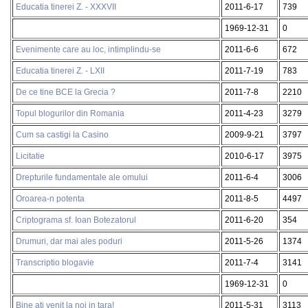
Educatia tinerei Z. - XXXVII
2011-6-17
739
1969-12-31
0
Evenimente care au loc, intimplindu-se
2011-6-6
672
Educatia tinerei Z. - LXII
2011-7-19
783
De ce tine BCE la Grecia ?
2011-7-8
2210
Topul blogurilor din Romania
2011-4-23
3279
Cum sa castigi la Casino
2009-9-21
3797
Licitatie
2010-6-17
3975
Drepturile fundamentale ale omului
2011-6-4
3006
Oroarea-n potenta
2011-8-5
4497
Criptograma sf. Ioan Botezatorul
2011-6-20
354
Drumuri, dar mai ales poduri
2011-5-26
1374
Transcriptio blogavie
2011-7-4
3141
1969-12-31
0
Bine ati venit la noi in tara!
2011-5-31
3113