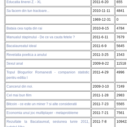
Educatia tinerei Z. - XL
2011-6-20
655
Sa facem din tun tractoare...
2010-11-11
4841
1969-12-31
0
Bataia cea rupta din rai
2010-8-15
4784
Manualul stapinului - De ce va cauta fetele ?
2011-6-11
7679
Bacalaureatul ideal
2011-6-9
5645
Revelatia poetica a anului
2011-3-25
1543
Sexul anal
2009-8-22
11518
Topul Blogurilor Romanesti - companion statistic
2011-4-29
4996
pentru editia I
Cancerul din noi.
2009-3-10
7249
Cel mai bun film
2011-1-28
2983
Bitcoin - ce este un miner ? si alte consideratii
2011-7-23
5565
Economia unui joc multiplayer - metaprobleme
2011-7-21
7561
Rezultate la Bacalaureat, sesiunea Iunie 2011,
2011-7-8
10942
judetul Alba