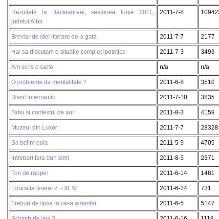
Rezultate la Bacalaureat, sesiunea Iunie 2011,
2011-7-8
10942
judetul Alba
Breviar de idei literare de-a gata
2011-7-7
2177
Hai sa discutam o situatie complet ipotetica
2011-7-3
3493
Am scris o carte
n/a
n/a
O problema de mentalitate ?
2011-6-8
3510
Bisnit internautic
2011-7-10
3835
Tabu si contextul de aur
2011-8-3
4159
Muzeul din Luxor
2011-7-7
28328
Sa belim pula
2011-5-9
4705
Intrebari fara bun simt
2011-8-5
2371
Ton de rappel
2011-6-14
1481
Educatia tinerei Z. - XLIV
2011-6-24
731
Treburi de lipsa la casa amantei
2011-6-5
5147
Schimb de link ?
2011-6-16
1118