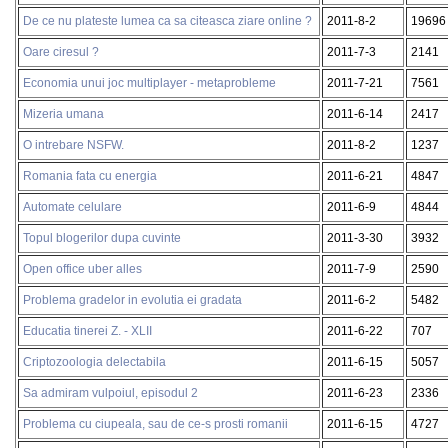
De ce nu plateste lumea ca sa citeasca ziare online ?
2011-8-2
19696
Oare ciresul ?
2011-7-3
2141
Economia unui joc multiplayer - metaprobleme
2011-7-21
7561
Mizeria umana
2011-6-14
2417
O intrebare NSFW.
2011-8-2
1237
Romania fata cu energia
2011-6-21
4847
Automate celulare
2011-6-9
4844
Topul blogerilor dupa cuvinte
2011-3-30
3932
Open office uber alles
2011-7-9
2590
Problema gradelor in evolutia ei gradata
2011-6-2
5482
Educatia tinerei Z. - XLII
2011-6-22
707
Criptozoologia delectabila
2011-6-15
5057
Sa admiram vulpoiul, episodul 2
2011-6-23
2336
Problema cu ciupeala, sau de ce-s prosti romanii
2011-6-15
4727