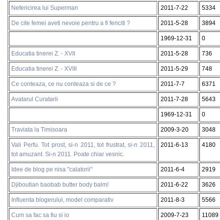
Nefericirea lui Superman
2011-7-22
5334
De cite femei aveti nevoie pentru a fi fericiti ?
2011-5-28
3894
1969-12-31
0
Educatia tinerei Z. - XVII
2011-5-28
736
Educatia tinerei Z. - XVIII
2011-5-29
748
Ce conteaza, ce nu conteaza si de ce ?
2011-7-7
6371
Avatarul Curatarii
2011-7-28
5643
1969-12-31
0
Traviata la Timisoara
2009-3-20
3048
Vali Perfu. Tot prost, si-n 2011, tot frustrat, si-n 2011,
2011-6-13
4180
tot amuzant. Si-n 2011. Poate chiar vesnic.
Idee de blog pe nisa "calatorii"
2011-6-4
2919
Djiboutian baobab butter body balm!
2011-6-22
3626
Influenta blogerului, model comparativ
2011-8-3
5566
Cum sa fac sa fiu si io
2009-7-23
11089