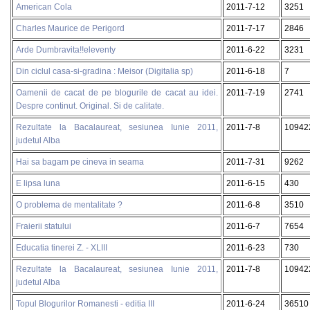
American Cola
2011-7-12
3251
Charles Maurice de Perigord
2011-7-17
2846
Arde Dumbravita!!eleventy
2011-6-22
3231
Din ciclul casa-si-gradina : Meisor (Digitalia sp)
2011-6-18
7
Oamenii de cacat de pe blogurile de cacat au idei.
2011-7-19
2741
Despre continut. Original. Si de calitate.
Rezultate la Bacalaureat, sesiunea Iunie 2011,
2011-7-8
10942
judetul Alba
Hai sa bagam pe cineva in seama
2011-7-31
9262
E lipsa luna
2011-6-15
430
O problema de mentalitate ?
2011-6-8
3510
Fraierii statului
2011-6-7
7654
Educatia tinerei Z. - XLIII
2011-6-23
730
Rezultate la Bacalaureat, sesiunea Iunie 2011,
2011-7-8
10942
judetul Alba
Topul Blogurilor Romanesti - editia III
2011-6-24
36510