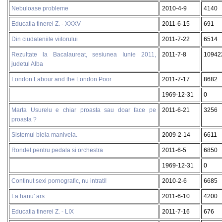
Nebuloase probleme
2010-4-9
4140
Educatia tinerei Z. - XXXV
2011-6-15
691
Din ciudateniile viitorului
2011-7-22
6514
Rezultate la Bacalaureat, sesiunea Iunie 2011,
2011-7-8
10942
judetul Alba
London Labour and the London Poor
2011-7-17
8682
1969-12-31
0
Marta Usurelu e chiar proasta sau doar face pe
2011-6-21
3256
proasta ?
Sistemul biela manivela.
2009-2-14
6611
Rondel pentru pedala si orchestra
2011-6-5
6850
1969-12-31
0
Continut sexi pornografic, nu intrati!
2010-2-6
6685
La hanu' ars
2011-6-10
4200
Educatia tinerei Z. - LIX
2011-7-16
676