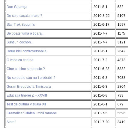
Dan Galanga
2011-8-1
532
De ce e cacatul maro ?
2010-3-22
5107
Star Trek Beggin's
2011-6-17
1597
Se poate fuma o tigara...
2011-7-7
1175
Sunt un cochon...
2011-7-7
3121
Doua idei controversabile
2011-6-1
2642
O vaca cu cabina
2011-7-2
4873
Cine cu cine se uneste ?
2011-6-23
5832
Nu se poate sau nu-i probabil ?
2011-6-8
7038
Goran Bregovic la Timisoara
2011-6-3
2804
Educatia tinerei Z. - XXVIII
2011-6-8
733
Test de cultura vizuala XII
2011-6-1
679
Gramaticabilitatea limbii romane
2011-7-5
5696
A href
2011-7-20
3419