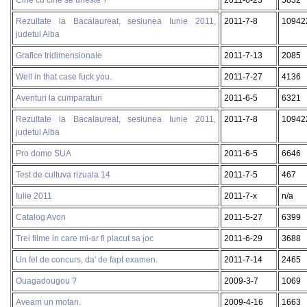
Rezultate la Bacalaureat, sesiunea Iunie 2011,
2011-7-8
10942
judetul Alba
Grafice tridimensionale
2011-7-13
2085
Well in that case fuck you.
2011-7-27
4136
Aventuri la cumparaturi
2011-6-5
6321
Rezultate la Bacalaureat, sesiunea Iunie 2011,
2011-7-8
10942
judetul Alba
Pro domo SUA
2011-6-5
6646
Test de cultuva rizuala 14
2011-7-5
467
Iulie 2011
2011-7-x
n/a
Catalog Avon
2011-5-27
6399
Trei filme in care mi-ar fi placut sa joc
2011-6-29
3688
Un fel de concurs, da' de fapt examen.
2011-7-14
2465
Ouagadougou ?
2009-3-7
1069
Aveam un motan.
2009-4-16
1663