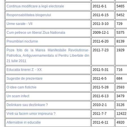
Continua modificare a legii electorale
2011-6-1
5465
Responsabilitatea blogerului
2011-6-15
5452
Urme sarate - VII
2011-3-10
729
Cum petrece un liberal Ziua Nationala
2009-12-1
5375
Preumblari nocturne
2011-6-20
8139
Poze foto de la Marea Manifestatie Revolutionar-
2011-7-23
1929
Patriotica, Antiguvernamentala si Pentru Libertate din
21 Iulie 2011
Educatia tinerei Z. - XX
2011-5-31
716
Sugestie de prezentare
2011-6-5
684
O idee cam fistichie
2011-5-28
2593
Un scam infect
2011-6-13
3479
Delinkare sau dezlinkare ?
2010-2-1
3126
Vreti sa facem umor impreuna ?
2011-7-7
12422
Alternative in educatie
2011-6-11
4920