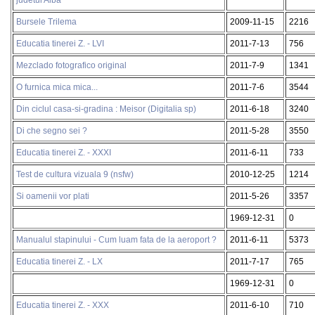
Bursele Trilema
2009-11-15
2216
Educatia tinerei Z. - LVI
2011-7-13
756
Mezclado fotografico original
2011-7-9
1341
O furnica mica mica...
2011-7-6
3544
Din ciclul casa-si-gradina : Meisor (Digitalia sp)
2011-6-18
3240
Di che segno sei ?
2011-5-28
3550
Educatia tinerei Z. - XXXI
2011-6-11
733
Test de cultura vizuala 9 (nsfw)
2010-12-25
1214
Si oamenii vor plati
2011-5-26
3357
1969-12-31
0
Manualul stapinului - Cum luam fata de la aeroport ?
2011-6-11
5373
Educatia tinerei Z. - LX
2011-7-17
765
1969-12-31
0
Educatia tinerei Z. - XXX
2011-6-10
710