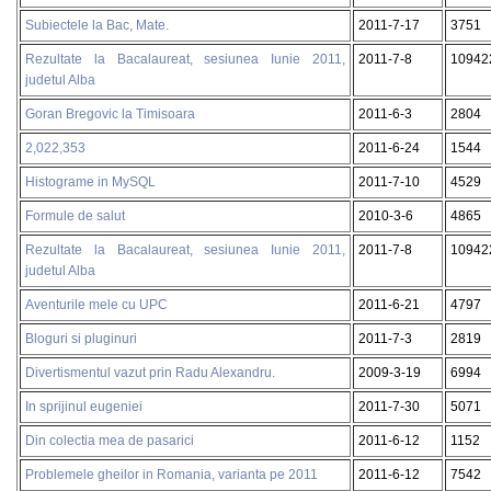
Subiectele la Bac, Mate.
2011-7-17
3751
Rezultate la Bacalaureat, sesiunea Iunie 2011,
2011-7-8
10942
judetul Alba
Goran Bregovic la Timisoara
2011-6-3
2804
2,022,353
2011-6-24
1544
Histograme in MySQL
2011-7-10
4529
Formule de salut
2010-3-6
4865
Rezultate la Bacalaureat, sesiunea Iunie 2011,
2011-7-8
10942
judetul Alba
Aventurile mele cu UPC
2011-6-21
4797
Bloguri si pluginuri
2011-7-3
2819
Divertismentul vazut prin Radu Alexandru.
2009-3-19
6994
In sprijinul eugeniei
2011-7-30
5071
Din colectia mea de pasarici
2011-6-12
1152
Problemele gheilor in Romania, varianta pe 2011
2011-6-12
7542