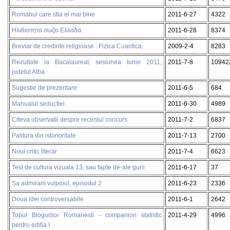
Romanul care stia el mai bine
2011-6-27
4322
Ηλιθιοτητα σωζει Ελλαδα
2011-6-28
8374
Breviar de credinte religioase : Fizica Cuantica.
2009-2-4
8283
Rezultate la Bacalaureat, sesiunea Iunie 2011,
2011-7-8
10942
judetul Alba
Sugestie de prezentare
2011-6-5
684
Manualul seductiei
2011-6-30
4989
Citeva observatii despre recentul concurs
2011-7-2
6837
Palitura din istorioritate
2011-7-13
2700
Noul critic literar
2011-7-4
6623
Test de cultura vizuala 13, sau fapte de-ale gurii
2011-6-17
37
Sa admiram vulpoiul, episodul 2
2011-6-23
2336
Doua idei controversabile
2011-6-1
2642
Topul Blogurilor Romanesti - companion statistic
2011-4-29
4996
pentru editia I