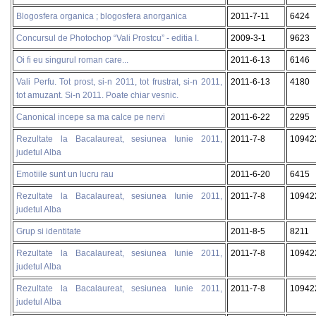
Blogosfera organica ; blogosfera anorganica
2011-7-11
6424
Concursul de Photochop “Vali Prostcu” - editia I.
2009-3-1
9623
Oi fi eu singurul roman care...
2011-6-13
6146
Vali Perfu. Tot prost, si-n 2011, tot frustrat, si-n 2011,
2011-6-13
4180
tot amuzant. Si-n 2011. Poate chiar vesnic.
Canonical incepe sa ma calce pe nervi
2011-6-22
2295
Rezultate la Bacalaureat, sesiunea Iunie 2011,
2011-7-8
10942
judetul Alba
Emotiile sunt un lucru rau
2011-6-20
6415
Rezultate la Bacalaureat, sesiunea Iunie 2011,
2011-7-8
10942
judetul Alba
Grup si identitate
2011-8-5
8211
Rezultate la Bacalaureat, sesiunea Iunie 2011,
2011-7-8
10942
judetul Alba
Rezultate la Bacalaureat, sesiunea Iunie 2011,
2011-7-8
10942
judetul Alba