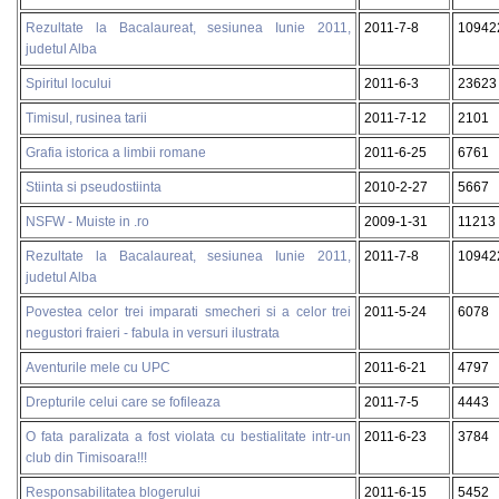
Rezultate la Bacalaureat, sesiunea Iunie 2011,
2011-7-8
10942
judetul Alba
Spiritul locului
2011-6-3
23623
Timisul, rusinea tarii
2011-7-12
2101
Grafia istorica a limbii romane
2011-6-25
6761
Stiinta si pseudostiinta
2010-2-27
5667
NSFW - Muiste in .ro
2009-1-31
11213
Rezultate la Bacalaureat, sesiunea Iunie 2011,
2011-7-8
10942
judetul Alba
Povestea celor trei imparati smecheri si a celor trei
2011-5-24
6078
negustori fraieri - fabula in versuri ilustrata
Aventurile mele cu UPC
2011-6-21
4797
Drepturile celui care se fofileaza
2011-7-5
4443
O fata paralizata a fost violata cu bestialitate intr-un
2011-6-23
3784
club din Timisoara!!!
Responsabilitatea blogerului
2011-6-15
5452