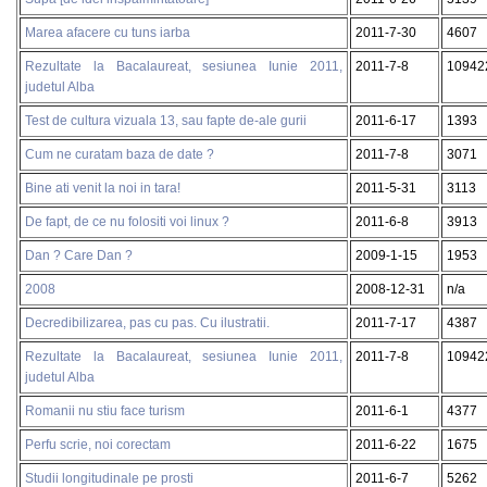
Marea afacere cu tuns iarba
2011-7-30
4607
Rezultate la Bacalaureat, sesiunea Iunie 2011,
2011-7-8
10942
judetul Alba
Test de cultura vizuala 13, sau fapte de-ale gurii
2011-6-17
1393
Cum ne curatam baza de date ?
2011-7-8
3071
Bine ati venit la noi in tara!
2011-5-31
3113
De fapt, de ce nu folositi voi linux ?
2011-6-8
3913
Dan ? Care Dan ?
2009-1-15
1953
2008
2008-12-31
n/a
Decredibilizarea, pas cu pas. Cu ilustratii.
2011-7-17
4387
Rezultate la Bacalaureat, sesiunea Iunie 2011,
2011-7-8
10942
judetul Alba
Romanii nu stiu face turism
2011-6-1
4377
Perfu scrie, noi corectam
2011-6-22
1675
Studii longitudinale pe prosti
2011-6-7
5262