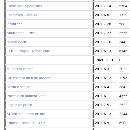
Clasificare a pedofiliei
2011-7-14
5704
Gramatica Gindului
2011-6-8
1729
lolwut???
2011-7-28
588
Amuzamentul zilei
2011-7-27
3556
Numai-decit
2011-7-10
3442
Oi fi eu singurul roman care...
2011-6-13
6146
1969-12-31
0
Mutatis mutandis
2011-6-3
2022
Din colectia mea de pasarici
2011-6-12
1152
Devin-o scriitor!
2011-6-4
3842
Poveste cu oameni saraci
2011-6-1
4755
Logica de presa
2011-7-5
2522
SUVul meu minte nu are
2011-6-13
2244
Educatia tinerei Z. - XXIX
2011-6-9
690