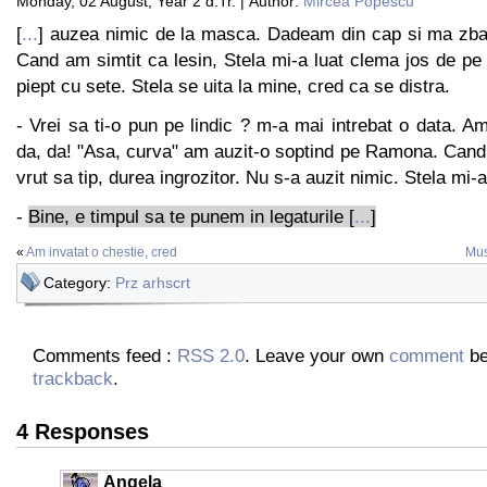
Monday, 02 August, Year 2 d.Tr. | Author:
Mircea Popescu
[
...
] auzea nimic de la masca. Dadeam din cap si ma zb
Cand am simtit ca lesin, Stela mi-a luat clema jos de pe
piept cu sete. Stela se uita la mine, cred ca se distra.
- Vrei sa ti-o pun pe lindic ? m-a mai intrebat o data. A
da, da! "Asa, curva" am auzit-o soptind pe Ramona. Can
vrut sa tip, durea ingrozitor. Nu s-a auzit nimic. Stela mi-
-
Bine, e timpul sa te punem in legaturile [
...
]
«
Am invatat o chestie, cred
Mus
Category:
Prz arhscrt
Comments feed :
RSS 2.0
. Leave your own
comment
be
trackback
.
4 Responses
Angela