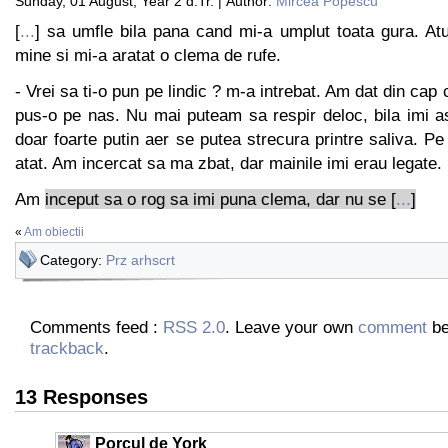
Sunday, 01 August, Year 2 d.Tr. | Author:
Mircea Popescu
[
...
] sa umfle bila pana cand mi-a umplut toata gura. Atu
mine si mi-a aratat o clema de rufe.
- Vrei sa ti-o pun pe lindic ? m-a intrebat. Am dat din cap 
pus-o pe nas. Nu mai puteam sa respir deloc, bila imi a
doar foarte putin aer se putea strecura printre saliva. P
atat. Am incercat sa ma zbat, dar mainile imi erau legate
Am
inceput sa o rog sa imi puna clema, dar nu se [
...
]
«
Am obiectii
Category:
Prz arhscrt
Comments feed :
RSS 2.0
. Leave your own
comment
be
trackback
.
13 Responses
Porcul de York